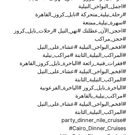
#اجمل_البواخر_النيلية
#رحلة_نيلية_متحركة ‫#نايل_كروز_القاهرة
#سهرة_نيلية_ممتعة
#احجز_الآن_عطلتك #نهر_النيل #رحلات_نايل_كروز
#حجز_مراكب
#افخم_البواخر_النيلية #عشاء_على_النيل
#المراكب_النيلية_الثابتة #مراكب_نيلية
#فقرات_فنية_رائعة #الباخرة_نايل_كروز_القاهرة
#افخم_البواخر_النيلية #عشاء_على_النيل
#المراكب_النيلية_الثابتة
#الباخرة_نايل_كروز #الباخرة_الفرعونية
#مراكب_نيلية_بالقاهرة
#افخم_البواخر_النيلية #عشاء_على_النيل
#المراكب_النيلية_الثابتة
#party_dinner_nile_cruise
#Cairo_Dinner_Cruises