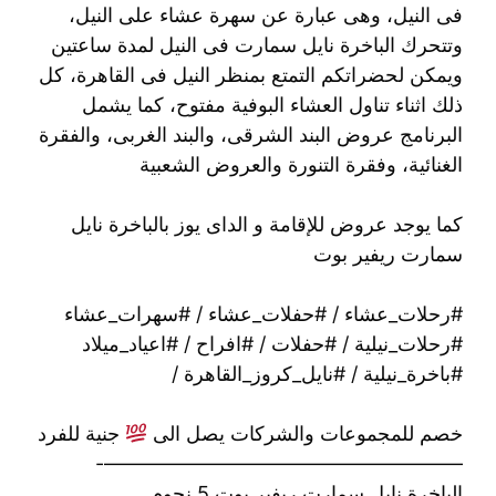
فى النيل، وهى عبارة عن سهرة عشاء على النيل،
وتتحرك الباخرة نايل سمارت فى النيل لمدة ساعتين
ويمكن لحضراتكم التمتع بمنظر النيل فى القاهرة، كل
ذلك اثناء تناول العشاء البوفية مفتوح، كما يشمل
البرنامج عروض البند الشرقى، والبند الغربى، والفقرة
الغنائية، وفقرة التنورة والعروض الشعبية
كما يوجد عروض للإقامة و الداى يوز بالباخرة نايل
سمارت ريفير بوت
#رحلات_عشاء / #حفلات_عشاء / #سهرات_عشاء
#رحلات_نيلية / #حفلات / #افراح / #اعياد_ميلاد
#باخرة_نيلية / #نايل_كروز_القاهرة /
خصم للمجموعات والشركات يصل الى
جنية للفرد
——————————————————-
الباخرة نايل سمارت ريفير بوت 5 نجوم