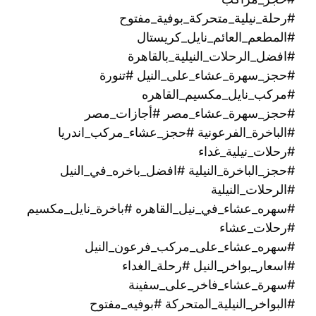
#رحلة_نيلية_متحركة_بوفية_مفتوح
#المطعم_العائم_نايل_كريستال
#افضل_الرحلات_النيلية_بالقاهرة
#حجز_سهرة_عشاء_على_النيل #تنورة
#مركب_نايل_مكسيم_القاهره
#حجز_سهرة_عشاء_مصر #أجازات_مصر
#الباخرة_الفرعونية #حجز_عشاء_مركب_اندريا
#رحلات_نيلية_غداء
#حجز_الباخرة_النيلية #افضل_باخره_في_النيل
#الرحلات_النيلية
#سهره_عشاء_في_نيل_القاهره‏ #باخرة_نايل_مكسيم
#رحلات_عشاء
#سهره_عشاء_على_مركب_فرعون_النيل
#اسعار_بواخر_النيل #رحلة_الغداء
#سهرة_عشاء_فاخر_على_سفينة
#البواخر_النيلية_المتحركة #بوفيه_مفتوح