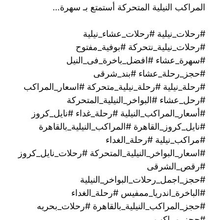
المراكب النيلية المتحركة أستمتع بـ سهرة…
#رحلات_نيلية #رحلات_عشاء_نيلية
#رحلات_نيلية_نتحركة #بوفية_مفتوح
#سهرة_عشاء #افضل_باخرة_فى_النيل
#حجز_رحلة_عشاء #بند_شرقى
#رحلة_نيلية #رحلة_نيلية_متحركة #اسعار_المراكب
#رحل_عشاء #البواخر_النيلية_المتحركة
#أسعار_المراكب_النيلية #رحلة_غداء #نايل_كروز
#نايل_كروز_القاهرة #المراكب_النيلية_بالقاهرة
#مراكب_نيلية #رحلة_الغداء
#اسعار_البواخر_النيلية_المتحركة #رحلات_نايل_كروز
#رقص_الشرقى
#حجز_اجمل_رحلات_البواخر_النيلية
#الباخرة_اندريا_ممفيس #رحلة_الغداء
#حجز_المراكب_النيلية_بالقاهرة #رحلات_بحريه
#حجز_مراكب