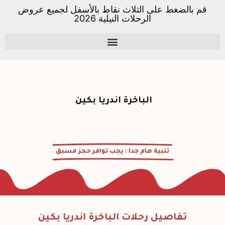
قم بالضغط على الثلاث نقاط بالأسفل لجميع عروض
الرحلات النيلية 2026
الباخرة الذهبية أونكس VIP​
الباخرة اندريا بكين
تنبية هام جدا : يجب توافر حجز مسبق
تفاصيل رحلات الباخرة اندريا بكين