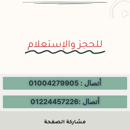
للحجز والإستعلام
أتصال : 01004279905
أتصال :01224457226
مشاركة الصفحة