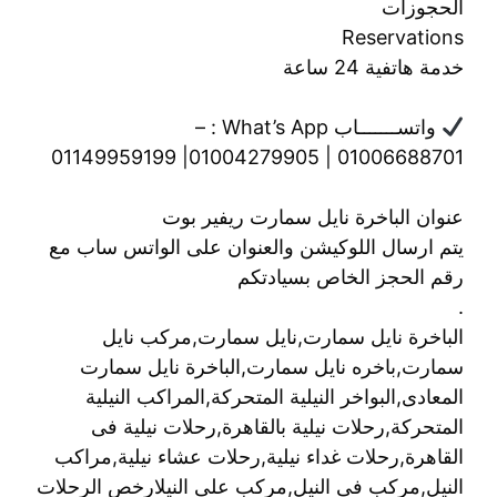
الحجوزات
Reservations
خدمة هاتفية 24 ساعة
واتســـــــاب What’s App : –
01006688701 | 01004279905| 01149959199
عنوان الباخرة نايل سمارت ريفير بوت
يتم ارسال اللوكيشن والعنوان على الواتس ساب مع
رقم الحجز الخاص بسيادتكم
.
الباخرة نايل سمارت,نايل سمارت,مركب نايل
سمارت,باخره نايل سمارت,الباخرة نايل سمارت
المعادى,البواخر النيلية المتحركة,المراكب النيلية
المتحركة,رحلات نيلية بالقاهرة,رحلات نيلية فى
القاهرة,رحلات غداء نيلية,رحلات عشاء نيلية,مراكب
النيل,مركب فى النيل,مركب على النيلارخص الرحلات