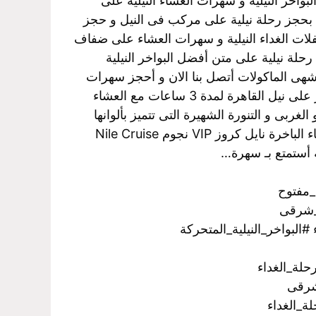
لبواخر النيلية و سهرات العشاء النيلية على
عنا بحجز رحلة نيلية على مركب فى النيل و حجز
 حفلات الغداء النيلية و سهرات العشاء على ضفاف
حلة نيلية على متن أفضل البواخر النيلية
ل أشهى الماكولات أتصل بنا الان و أحجز سهرات
العشاء النيلية بالقاهرة و حجز المراكب النيلية العائمة حيث الابحار على نيل القاهرة لمدة 3 ساعات مع العشاء
غربى و التنورة الشهيرة التى تتميز بألوانها
الخلابة اتصل بنا الأن و احجز رحلات نيلية غداء و رحلات نيلية عشاء الباخرة نايل كروز VIP نجوم Nile Cruise
ة أستمتع بـ سهرة…
_مفتوح
_شرقى
لبواخر_النيلية_المتحركة
حلة_الغداء
شرقى
ة_الغداء