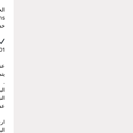
ال
ns
خدمة
959199
عن
يت
.
ال
الن
عش
ارخ
الب