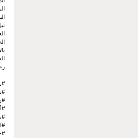
الم
الم
الب
نيل
الع
بال
رحل
#ر
#س
#ر
#أ
#نا
#ا
#ح