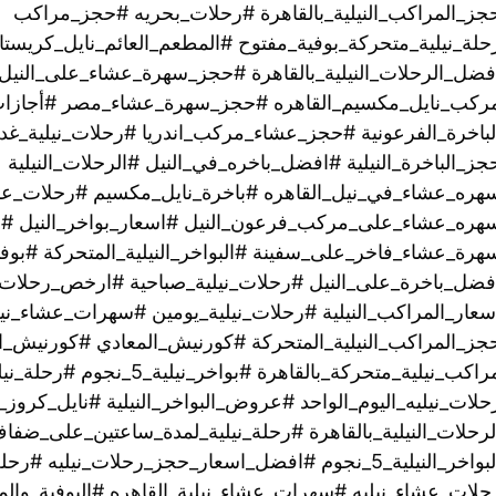
جز_المراكب_النيلية_بالقاهرة #رحلات_بحريه #حجز_مراكب
حلة_نيلية_متحركة_بوفية_مفتوح #المطعم_العائم_نايل_كريستا
فضل_الرحلات_النيلية_بالقاهرة #حجز_سهرة_عشاء_على_النيل 
ركب_نايل_مكسيم_القاهره #حجز_سهرة_عشاء_مصر #أجازا
لباخرة_الفرعونية #حجز_عشاء_مركب_اندريا #رحلات_نيلية_غدا
ز_الباخرة_النيلية #افضل_باخره_في_النيل #الرحلات_النيلية
هره_عشاء_في_نيل_القاهره‏ #باخرة_نايل_مكسيم #رحلات_ع
هره_عشاء_على_مركب_فرعون_النيل #اسعار_بواخر_النيل #رح
هرة_عشاء_فاخر_على_سفينة #البواخر_النيلية_المتحركة #بوف
فضل_باخرة_على_النيل #رحلات_نيلية_صباحية #ارخص_رحلات_ن
سعار_المراكب_النيلية #رحلات_نيلية_يومين #سهرات_عشاء_نيل
جز_المراكب_النيلية_المتحركة #كورنيش_المعادي #كورنيش_ال
اكب_نيلية_متحركة_بالقاهرة #بواخر_نيلية_5_نجوم #رحلة_نيلية
حلات_نيليه_اليوم_الواحد #عروض_البواخر_النيلية #نايل_كروز
لرحلات_النيلية_بالقاهرة #رحلة_نيلية_لمدة_ساعتين_على_ضفاف
النيلية_5_نجوم #افضل_اسعار_حجز_رحلات_نيليه #رحلة_نيلية
حلات_عشاء_نيليه #سهرات_عشاء_نيلية_القاهره #البوفية_وال