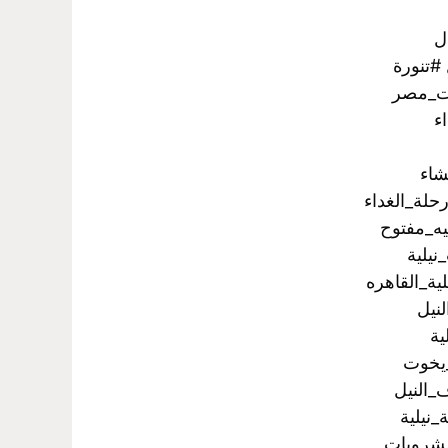
ل
#تنورة
ت_مصر
ء
شاء
لة_الغداء
يه_مفتوح
يلية
ية_القاهره
نيل
_يخوت
_النيل
مشروبات