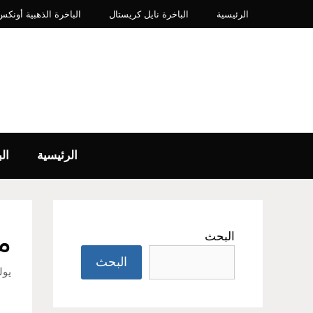
نتقل
الرئيسية
الباخرة نايل كريستال
الباخرة الذهبية أونكس IP​
لى
لمحتوى
الرئيسية
ال
م
البحث
البحث
يوليو 7