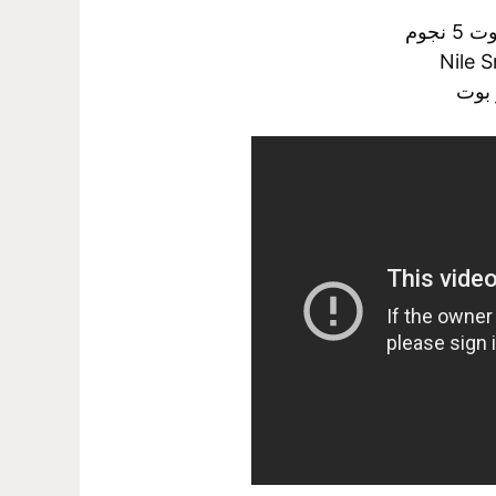
نجوم
Nile S
 بوت