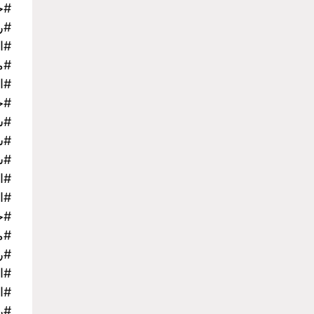
#ح
#ر
#ا
#م
#ا
#حج
#س
#س
#س
#ا
#ا
#ح
#مر
#ر
#ا
#البواخر_
#ر