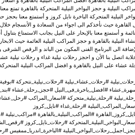
راكب النيلية بالقاهرة افضل المراكب النيلية بالقاهرة و اسعار ا
راكب النيلية و حجز البواخر النيلية المتحركة بالقاهرة تمتع م
واخر النيلية المتحركة الباخرة نايل كروز و أستمتع معنا بحجز
 القاهرة حيث نأخذكم الى اجواء من السعادة و الأنسجام خلال ر
ائمة و أستمتع معنا بالإبحار على النيل بجانب الاستمتاع بتناو
إضافة الى البرنامج الفنى المكون من الباند و الرقص الشرقى و ال
ة عشاء على النيل بالقاهرة و افضل المراكب النيلية المتحرك
حلات_نيلية #رحلات_عشاء_نيلية #رحلات_نيلية_نتحركة #بوفية
هرة_عشاء #افضل_باخرة_فى_النيل #حجز_رحلة_عشاء #بند
حلة_نيلية #رحلة_نيلية_متحركة #اسعار_المراكب #رحل_عشاء #ا
سعار_المراكب_النيلية #رحلة_غداء #نايل_كروز
يل_كروز_القاهرة #المراكب_النيلية_بالقاهرة #مراكب_نيلية #ر
سعار_البواخر_النيلية_المتحركة #رحلات_نايل_كروز #رقص_ال
جز_اجمل_رحلات_البواخر_النيلية #الباخرة_اندريا_ممفيس #رحل