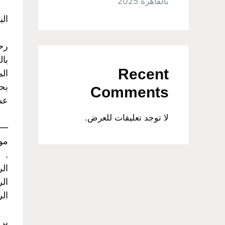
بالقاهرة 2025
الباخ
رحل
بال
Recent
الم
بحج
Comments
عشا
لا توجد تعليقات للعرض.
-
موا
.
الرح
الرح
الرح
برن