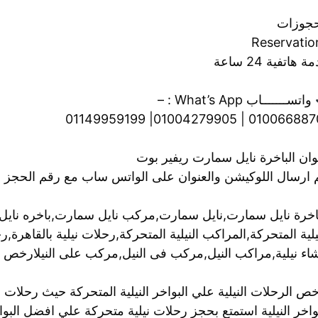
حجوزات
Reservatio
 هاتفية 24 ساعة
واتســـــــاب What’s App : –
01006688701 | 01004279905| 01149
وان الباخرة نايل سمارت ريفير بوت
م ارسال اللوكيشن والعنوان على الواتس ساب مع رقم الحجز 
باخرة نايل سمارت,نايل سمارت,مركب نايل سمارت,باخره نايل 
يلية المتحركة,المراكب النيلية المتحركة,رحلات نيلية بالقاهرة,
اء نيلية,مراكب النيل,مركب فى النيل,مركب على النيلارخص ال
ص الرحلات النيلية علي البواخر النيلية المتحركة حيث رحلات 
واخر النيلية استمتع بحجز رحلات نيلية متحركة علي افضل البواخر