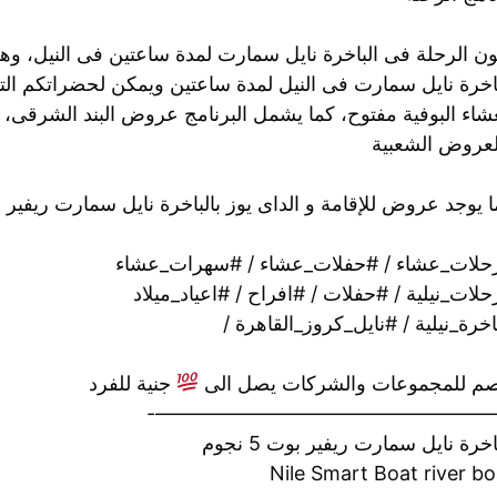
ون الرحلة فى الباخرة نايل سمارت لمدة ساعتين فى النيل، و
اخرة نايل سمارت فى النيل لمدة ساعتين ويمكن لحضراتكم التمت
شاء البوفية مفتوح، كما يشمل البرنامج عروض البند الشرقى، وال
لعروض الشعبية
 يوجد عروض للإقامة و الداى يوز بالباخرة نايل سمارت ريفير 
حلات_عشاء / #حفلات_عشاء / #سهرات_عشاء
لات_نيلية / #حفلات / #افراح / #اعياد_ميلاد
خرة_نيلية / #نايل_كروز_القاهرة /
م للمجموعات والشركات يصل الى
جنية للفرد
——————————————————
اخرة نايل سمارت ريفير بوت 5 نجوم
Nile Smart Boat river bo