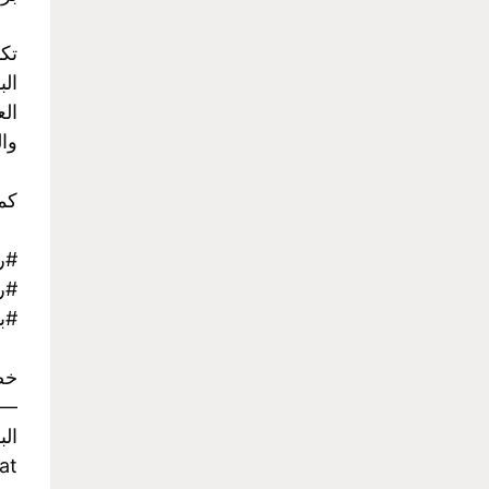
تك
الب
الع
وا
كما
#ر
#رح
#با
خص
-
الب
at