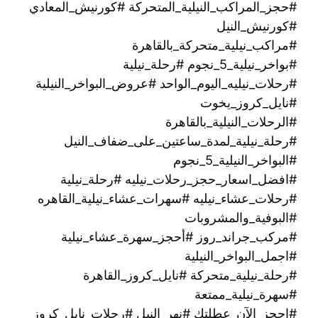
#حجز_المراكب_النيلية_المتحركة #كورنيش_المعادي
#كورنيش_النيل
#مراكب_نيلية_متحركة_بالقاهرة
#بواخر_نيلية_5_نجوم #رحلة_نيلية
#رحلات_نيليه_اليوم_الواحد #عروض_البواخر_النيلية
#نايل_كروز_يخوت
#الرحلات_النيلية_بالقاهرة
#رحلة_نيلية_لمدة_ساعتين_على_ضفاف_النيل
#البواخر_النيلية_5_نجوم
#افضل_اسعار_حجز_رحلات_نيليه #رحلة_نيلية
#رحلات_عشاء_نيليه #سهرات_عشاء_نيلية_القاهره
#البوفية_والمشروبات
#مركب_جراند_روز #أحجز_سهرة_عشاء_نيلية
#اجمل_البواخر_النيلية
#رحلة_نيلية_متحركة ‫#نايل_كروز_القاهرة
#سهرة_نيلية_ممتعة
#احجز_الآن_عطلتك #نهر_النيل #رحلات_نايل_كروز