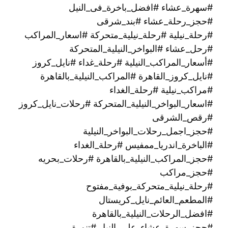
#سهرة_عشاء #افضل_باخرة_فى_النيل
#حجز_رحلة_عشاء #بند_شرقى
#رحلة_نيلية #رحلة_نيلية_متحركة #اسعار_المراكب
#رحل_عشاء #البواخر_النيلية_المتحركة
#أسعار_المراكب_النيلية #رحلة_غداء #نايل_كروز
#نايل_كروز_القاهرة #المراكب_النيلية_بالقاهرة
#مراكب_نيلية #رحلة_الغداء
#اسعار_البواخر_النيلية_المتحركة #رحلات_نايل_كروز
#رقص_الشرقى
#حجز_اجمل_رحلات_البواخر_النيلية
#الباخرة_اندريا_ممفيس #رحلة_الغداء
#حجز_المراكب_النيلية_بالقاهرة #رحلات_بحريه
#حجز_مراكب
#رحلة_نيلية_متحركة_بوفية_مفتوح
#المطعم_العائم_نايل_كريستال
#افضل_الرحلات_النيلية_بالقاهرة
#حجز_سهرة_عشاء_على_النيل #تنورة