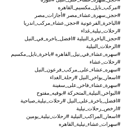
#مركب_نايل_مكسيم_القاهره
#حجز_سهرة_عشاء_مصر #أجازات_مصر
#الباخرة_الفرعونية #حجز_عشاء_مركب_اندريا
#رحلات_نيلية_غداء
#حجز_الباخرة_النيلية #افضل_باخره_في_النيل
#الرحلات_النيلية
#سهره_عشاء_في_نيل_القاهره‏ #باخرة_نايل_مكسيم
#رحلات_عشاء
#سهره_عشاء_على_مركب_فرعون_النيل
#اسعار_بواخر_النيل #رحلة_الغداء
#سهرة_عشاء_فاخر_على_سفينة
#البواخر_النيلية_المتحركة #بوفيه_مفتوح
#افضل_باخرة_على_النيل #رحلات_نيلية_صباحية
#ارخص_رحلات_نيلية
#اسعار_المراكب_النيلية #رحلات_نيلية_يومين
#سهرات_عشاء_نيلية_القاهره