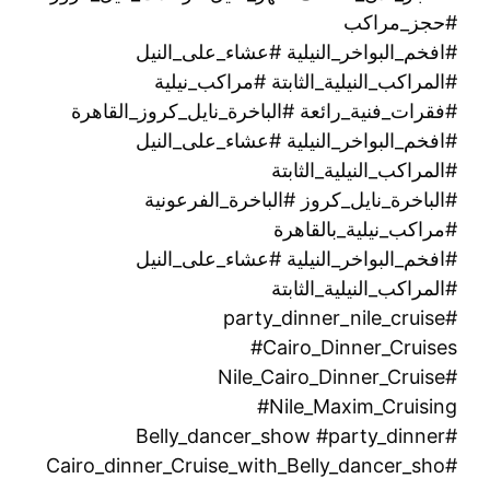
#حجز_مراكب
#افخم_البواخر_النيلية #عشاء_على_النيل
#المراكب_النيلية_الثابتة #مراكب_نيلية
#فقرات_فنية_رائعة #الباخرة_نايل_كروز_القاهرة
#افخم_البواخر_النيلية #عشاء_على_النيل
#المراكب_النيلية_الثابتة
#الباخرة_نايل_كروز #الباخرة_الفرعونية
#مراكب_نيلية_بالقاهرة
#افخم_البواخر_النيلية #عشاء_على_النيل
#المراكب_النيلية_الثابتة
#party_dinner_nile_cruise
#Cairo_Dinner_Cruises
#Nile_Cairo_Dinner_Cruise
#Nile_Maxim_Cruising
#Belly_dancer_show #party_dinner
#Cairo_dinner_Cruise_with_Belly_dancer_sho