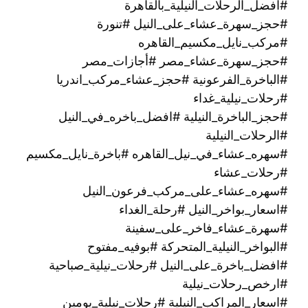
#افضل_الرحلات_النيلية_بالقاهرة
#حجز_سهرة_عشاء_على_النيل #تنورة
#مركب_نايل_مكسيم_القاهره
#حجز_سهرة_عشاء_مصر #أجازات_مصر
#الباخرة_الفرعونية #حجز_عشاء_مركب_اندريا
#رحلات_نيلية_غداء
#حجز_الباخرة_النيلية #افضل_باخره_في_النيل
#الرحلات_النيلية
#سهره_عشاء_في_نيل_القاهره‏ #باخرة_نايل_مكسيم
#رحلات_عشاء
#سهره_عشاء_على_مركب_فرعون_النيل
#اسعار_بواخر_النيل #رحلة_الغداء
#سهرة_عشاء_فاخر_على_سفينة
#البواخر_النيلية_المتحركة #بوفيه_مفتوح
#افضل_باخرة_على_النيل #رحلات_نيلية_صباحية
#ارخص_رحلات_نيلية
#اسعار_المراكب_النيلية #رحلات_نيلية_يومين