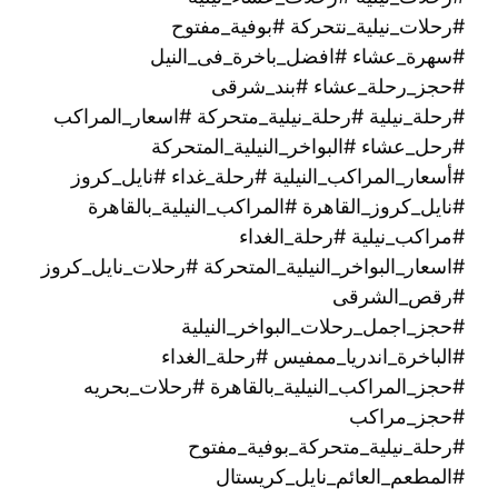
#رحلات_نيلية_نتحركة #بوفية_مفتوح
#سهرة_عشاء #افضل_باخرة_فى_النيل
#حجز_رحلة_عشاء #بند_شرقى
#رحلة_نيلية #رحلة_نيلية_متحركة #اسعار_المراكب
#رحل_عشاء #البواخر_النيلية_المتحركة
#أسعار_المراكب_النيلية #رحلة_غداء #نايل_كروز
#نايل_كروز_القاهرة #المراكب_النيلية_بالقاهرة
#مراكب_نيلية #رحلة_الغداء
#اسعار_البواخر_النيلية_المتحركة #رحلات_نايل_كروز
#رقص_الشرقى
#حجز_اجمل_رحلات_البواخر_النيلية
#الباخرة_اندريا_ممفيس #رحلة_الغداء
#حجز_المراكب_النيلية_بالقاهرة #رحلات_بحريه
#حجز_مراكب
#رحلة_نيلية_متحركة_بوفية_مفتوح
#المطعم_العائم_نايل_كريستال