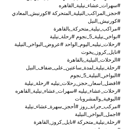
#سهرات_عشاء_نيلية_القاهره
#حجز_المراكب_النيلية_المتحركة #كورنيش_المعادي
#كورنيش_النيل
#مراكب_نيلية_متحركة_بالقاهرة
#بواخر_نيلية_5_نجوم #رحلة_نيلية
#رحلات_نيليه_اليوم_الواحد #عروض_البواخر_النيلية
#نايل_كروز_يخوت
#الرحلات_النيلية_بالقاهرة
#رحلة_نيلية_لمدة_ساعتين_على_ضفاف_النيل
#البواخر_النيلية_5_نجوم
#افضل_اسعار_حجز_رحلات_نيليه #رحلة_نيلية
#رحلات_عشاء_نيليه #سهرات_عشاء_نيلية_القاهره
#البوفية_والمشروبات
#مركب_جراند_روز #أحجز_سهرة_عشاء_نيلية
#اجمل_البواخر_النيلية
#رحلة_نيلية_متحركة ‫#نايل_كروز_القاهرة