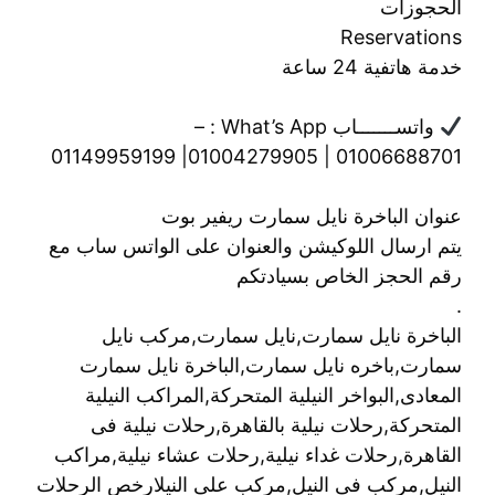
الحجوزات
Reservations
خدمة هاتفية 24 ساعة
واتســـــــاب What’s App : –
01006688701 | 01004279905| 01149959199
عنوان الباخرة نايل سمارت ريفير بوت
يتم ارسال اللوكيشن والعنوان على الواتس ساب مع
رقم الحجز الخاص بسيادتكم
.
الباخرة نايل سمارت,نايل سمارت,مركب نايل
سمارت,باخره نايل سمارت,الباخرة نايل سمارت
المعادى,البواخر النيلية المتحركة,المراكب النيلية
المتحركة,رحلات نيلية بالقاهرة,رحلات نيلية فى
القاهرة,رحلات غداء نيلية,رحلات عشاء نيلية,مراكب
النيل,مركب فى النيل,مركب على النيلارخص الرحلات