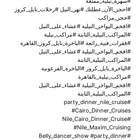
#سهرة_نيلية_ممتعة
#احجز_الآن_عطلتك #نهر_النيل #رحلات_نايل_كروز
#حجز_مراكب
#افخم_البواخر_النيلية #عشاء_على_النيل
#المراكب_النيلية_الثابتة #مراكب_نيلية
#فقرات_فنية_رائعة #الباخرة_نايل_كروز_القاهرة
#افخم_البواخر_النيلية #عشاء_على_النيل
#المراكب_النيلية_الثابتة
#الباخرة_نايل_كروز #الباخرة_الفرعونية
#مراكب_نيلية_بالقاهرة
#افخم_البواخر_النيلية #عشاء_على_النيل
#المراكب_النيلية_الثابتة
#party_dinner_nile_cruise
#Cairo_Dinner_Cruises
#Nile_Cairo_Dinner_Cruise
#Nile_Maxim_Cruising
#Belly_dancer_show #party_dinner