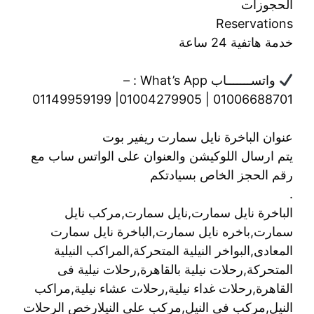
الحجوزات
Reservations
خدمة هاتفية 24 ساعة
واتســـــــاب What’s App : –
01006688701 | 01004279905| 01149959199
عنوان الباخرة نايل سمارت ريفير بوت
يتم ارسال اللوكيشن والعنوان على الواتس ساب مع
رقم الحجز الخاص بسيادتكم
.
الباخرة نايل سمارت,نايل سمارت,مركب نايل
سمارت,باخره نايل سمارت,الباخرة نايل سمارت
المعادى,البواخر النيلية المتحركة,المراكب النيلية
المتحركة,رحلات نيلية بالقاهرة,رحلات نيلية فى
القاهرة,رحلات غداء نيلية,رحلات عشاء نيلية,مراكب
النيل,مركب فى النيل,مركب على النيلارخص الرحلات