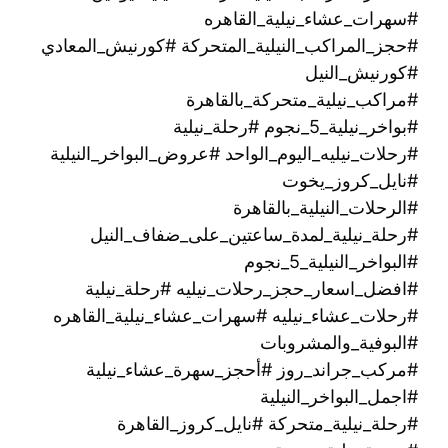
#سهرات_عشاء_نيلية_القاهره
#حجز_المراكب_النيلية_المتحركة #كورنيش_المعادي
#كورنيش_النيل
#مراكب_نيلية_متحركة_بالقاهرة
#بواخر_نيلية_5_نجوم #رحلة_نيلية
#رحلات_نيليه_اليوم_الواحد #عروض_البواخر_النيلية
#نايل_كروز_يخوت
#الرحلات_النيلية_بالقاهرة
#رحلة_نيلية_لمدة_ساعتين_على_ضفاف_النيل
#البواخر_النيلية_5_نجوم
#افضل_اسعار_حجز_رحلات_نيليه #رحلة_نيلية
#رحلات_عشاء_نيليه #سهرات_عشاء_نيلية_القاهره
#البوفية_والمشروبات
#مركب_جراند_روز #أحجز_سهرة_عشاء_نيلية
#اجمل_البواخر_النيلية
#رحلة_نيلية_متحركة ‫#نايل_كروز_القاهرة