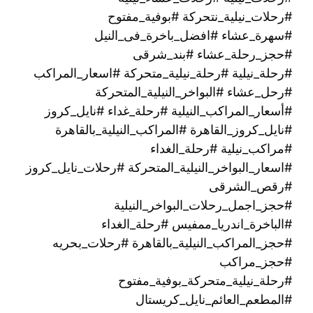
#رحلات_نيلية_نتحركة #بوفية_مفتوح
#سهرة_عشاء #افضل_باخرة_فى_النيل
#حجز_رحلة_عشاء #بند_شرقى
#رحلة_نيلية #رحلة_نيلية_متحركة #اسعار_المراكب
#رحل_عشاء #البواخر_النيلية_المتحركة
#أسعار_المراكب_النيلية #رحلة_غداء #نايل_كروز
#نايل_كروز_القاهرة #المراكب_النيلية_بالقاهرة
#مراكب_نيلية #رحلة_الغداء
#اسعار_البواخر_النيلية_المتحركة #رحلات_نايل_كروز
#رقص_الشرقى
#حجز_اجمل_رحلات_البواخر_النيلية
#الباخرة_اندريا_ممفيس #رحلة_الغداء
#حجز_المراكب_النيلية_بالقاهرة #رحلات_بحريه
#حجز_مراكب
#رحلة_نيلية_متحركة_بوفية_مفتوح
#المطعم_العائم_نايل_كريستال