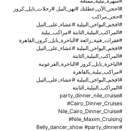
#سهرة_نيلية_ممتعة
#احجز_الآن_عطلتك #نهر_النيل #رحلات_نايل_كروز
#حجز_مراكب
#افخم_البواخر_النيلية #عشاء_على_النيل
#المراكب_النيلية_الثابتة #مراكب_نيلية
#فقرات_فنية_رائعة #الباخرة_نايل_كروز_القاهرة
#افخم_البواخر_النيلية #عشاء_على_النيل
#المراكب_النيلية_الثابتة
#الباخرة_نايل_كروز #الباخرة_الفرعونية
#مراكب_نيلية_بالقاهرة
#افخم_البواخر_النيلية #عشاء_على_النيل
#المراكب_النيلية_الثابتة
#party_dinner_nile_cruise
#Cairo_Dinner_Cruises
#Nile_Cairo_Dinner_Cruise
#Nile_Maxim_Cruising
#Belly_dancer_show #party_dinner