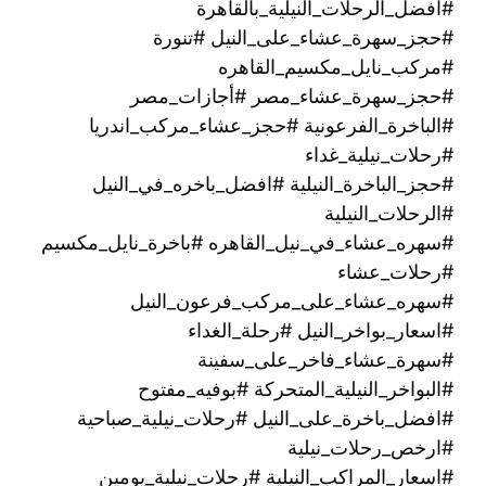
#افضل_الرحلات_النيلية_بالقاهرة
#حجز_سهرة_عشاء_على_النيل #تنورة
#مركب_نايل_مكسيم_القاهره
#حجز_سهرة_عشاء_مصر #أجازات_مصر
#الباخرة_الفرعونية #حجز_عشاء_مركب_اندريا
#رحلات_نيلية_غداء
#حجز_الباخرة_النيلية #افضل_باخره_في_النيل
#الرحلات_النيلية
#سهره_عشاء_في_نيل_القاهره‏ #باخرة_نايل_مكسيم
#رحلات_عشاء
#سهره_عشاء_على_مركب_فرعون_النيل
#اسعار_بواخر_النيل #رحلة_الغداء
#سهرة_عشاء_فاخر_على_سفينة
#البواخر_النيلية_المتحركة #بوفيه_مفتوح
#افضل_باخرة_على_النيل #رحلات_نيلية_صباحية
#ارخص_رحلات_نيلية
#اسعار_المراكب_النيلية #رحلات_نيلية_يومين