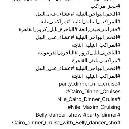
#حجز_مراكب
#افخم_البواخر_النيلية #عشاء_على_النيل
#المراكب_النيلية_الثابتة #مراكب_نيلية
#فقرات_فنية_رائعة #الباخرة_نايل_كروز_القاهرة
#افخم_البواخر_النيلية #عشاء_على_النيل
#المراكب_النيلية_الثابتة
#الباخرة_نايل_كروز #الباخرة_الفرعونية
#مراكب_نيلية_بالقاهرة
#افخم_البواخر_النيلية #عشاء_على_النيل
#المراكب_النيلية_الثابتة
#party_dinner_nile_cruise
#Cairo_Dinner_Cruises
#Nile_Cairo_Dinner_Cruise
#Nile_Maxim_Cruising
#Belly_dancer_show #party_dinner
#Cairo_dinner_Cruise_with_Belly_dancer_sho