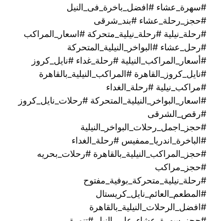
#سهرة_عشاء #افضل_باخرة_فى_النيل
#حجز_رحلة_عشاء #بند_شرقى
#رحلة_نيلية #رحلة_نيلية_متحركة #اسعار_المراكب
#رحل_عشاء #البواخر_النيلية_المتحركة
#أسعار_المراكب_النيلية #رحلة_غداء #نايل_كروز
#نايل_كروز_القاهرة #المراكب_النيلية_بالقاهرة
#مراكب_نيلية #رحلة_الغداء
#اسعار_البواخر_النيلية_المتحركة #رحلات_نايل_كروز
#رقص_الشرقى
#حجز_اجمل_رحلات_البواخر_النيلية
#الباخرة_اندريا_ممفيس #رحلة_الغداء
#حجز_المراكب_النيلية_بالقاهرة #رحلات_بحريه
#حجز_مراكب
#رحلة_نيلية_متحركة_بوفية_مفتوح
#المطعم_العائم_نايل_كريستال
#افضل_الرحلات_النيلية_بالقاهرة
#حجز_سهرة_عشاء_على_النيل #تنورة