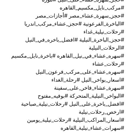
#مركب_نايل_مكسيم_القاهره
#حجز_سهرة_عشاء_مصر #أجازات_مصر
#الباخرة_الفرعونية #حجز_عشاء_مركب_اندريا
#رحلات_نيلية_غداء
#حجز_الباخرة_النيلية #افضل_باخره_في_النيل
#الرحلات_النيلية
#سهره_عشاء_في_نيل_القاهره‏ #باخرة_نايل_مكسيم
#رحلات_عشاء
#سهره_عشاء_على_مركب_فرعون_النيل
#اسعار_بواخر_النيل #رحلة_الغداء
#سهرة_عشاء_فاخر_على_سفينة
#البواخر_النيلية_المتحركة #بوفيه_مفتوح
#افضل_باخرة_على_النيل #رحلات_نيلية_صباحية
#ارخص_رحلات_نيلية
#اسعار_المراكب_النيلية #رحلات_نيلية_يومين
#سهرات_عشاء_نيلية_القاهره