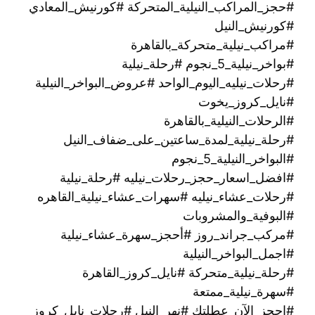
#حجز_المراكب_النيلية_المتحركة #كورنيش_المعادي
#كورنيش_النيل
#مراكب_نيلية_متحركة_بالقاهرة
#بواخر_نيلية_5_نجوم #رحلة_نيلية
#رحلات_نيليه_اليوم_الواحد #عروض_البواخر_النيلية
#نايل_كروز_يخوت
#الرحلات_النيلية_بالقاهرة
#رحلة_نيلية_لمدة_ساعتين_على_ضفاف_النيل
#البواخر_النيلية_5_نجوم
#افضل_اسعار_حجز_رحلات_نيليه #رحلة_نيلية
#رحلات_عشاء_نيليه #سهرات_عشاء_نيلية_القاهره
#البوفية_والمشروبات
#مركب_جراند_روز #أحجز_سهرة_عشاء_نيلية
#اجمل_البواخر_النيلية
#رحلة_نيلية_متحركة ‫#نايل_كروز_القاهرة
#سهرة_نيلية_ممتعة
#احجز_الآن_عطلتك #نهر_النيل #رحلات_نايل_كروز