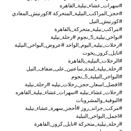
#سهرات_عشاء_نيلية_القاهره
#حجز_المراكب_النيلية_المتحركة #كورنيش_المعادي
#كورنيش_النيل
#مراكب_نيلية_متحركة_بالقاهرة
#بواخر_نيلية_5_نجوم #رحلة_نيلية
#رحلات_نيليه_اليوم_الواحد #عروض_البواخر_النيلية
#نايل_كروز_يخوت
#الرحلات_النيلية_بالقاهرة
#رحلة_نيلية_لمدة_ساعتين_على_ضفاف_النيل
#البواخر_النيلية_5_نجوم
#افضل_اسعار_حجز_رحلات_نيليه #رحلة_نيلية
#رحلات_عشاء_نيليه #سهرات_عشاء_نيلية_القاهره
#البوفية_والمشروبات
#مركب_جراند_روز #أحجز_سهرة_عشاء_نيلية
#اجمل_البواخر_النيلية
#رحلة_نيلية_متحركة ‫#نايل_كروز_القاهرة