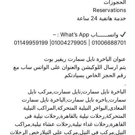
الحجوزات
Reservations
خدمة هاتفية 24 ساعة
واتســـــــاب What’s App : –
01006688701 | 01004279905| 01149959199
عنوان الباخرة نايل سمارت ريفير بوت
يتم ارسال اللوكيشن والعنوان على الواتس ساب مع
رقم الحجز الخاص بسيادتكم
.
الباخرة نايل سمارت,نايل سمارت,مركب نايل
سمارت,باخره نايل سمارت,الباخرة نايل سمارت
المعادى,البواخر النيلية المتحركة,المراكب النيلية
المتحركة,رحلات نيلية بالقاهرة,رحلات نيلية فى
القاهرة,رحلات غداء نيلية,رحلات عشاء نيلية,مراكب
النيل,مركب فى النيل,مركب على النيلارخص الرحلات