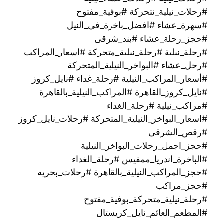
#رحلات_نيلية_نتحركة #بوفية_مفتوح
#سهرة_عشاء #افضل_باخرة_فى_النيل
#حجز_رحلة_عشاء #بند_شرقى
#رحلة_نيلية #رحلة_نيلية_متحركة #اسعار_المراكب
#رحل_عشاء #البواخر_النيلية_المتحركة
#أسعار_المراكب_النيلية #رحلة_غداء #نايل_كروز
#نايل_كروز_القاهرة #المراكب_النيلية_بالقاهرة
#مراكب_نيلية #رحلة_الغداء
#اسعار_البواخر_النيلية_المتحركة #رحلات_نايل_كروز
#رقص_الشرقى
#حجز_اجمل_رحلات_البواخر_النيلية
#الباخرة_اندريا_ممفيس #رحلة_الغداء
#حجز_المراكب_النيلية_بالقاهرة #رحلات_بحريه
#حجز_مراكب
#رحلة_نيلية_متحركة_بوفية_مفتوح
#المطعم_العائم_نايل_كريستال