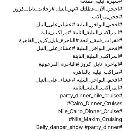
#سهرة_نيلية_ممتعة
#احجز_الآن_عطلتك #نهر_النيل #رحلات_نايل_كروز
#حجز_مراكب
#افخم_البواخر_النيلية #عشاء_على_النيل
#المراكب_النيلية_الثابتة #مراكب_نيلية
#فقرات_فنية_رائعة #الباخرة_نايل_كروز_القاهرة
#افخم_البواخر_النيلية #عشاء_على_النيل
#المراكب_النيلية_الثابتة
#الباخرة_نايل_كروز #الباخرة_الفرعونية
#مراكب_نيلية_بالقاهرة
#افخم_البواخر_النيلية #عشاء_على_النيل
#المراكب_النيلية_الثابتة
#party_dinner_nile_cruise
#Cairo_Dinner_Cruises
#Nile_Cairo_Dinner_Cruise
#Nile_Maxim_Cruising
#Belly_dancer_show #party_dinner