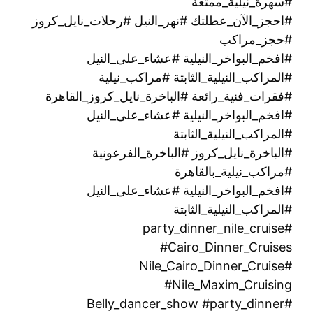
#سهرة_نيلية_ممتعة
#احجز_الآن_عطلتك #نهر_النيل #رحلات_نايل_كروز
#حجز_مراكب
#افخم_البواخر_النيلية #عشاء_على_النيل
#المراكب_النيلية_الثابتة #مراكب_نيلية
#فقرات_فنية_رائعة #الباخرة_نايل_كروز_القاهرة
#افخم_البواخر_النيلية #عشاء_على_النيل
#المراكب_النيلية_الثابتة
#الباخرة_نايل_كروز #الباخرة_الفرعونية
#مراكب_نيلية_بالقاهرة
#افخم_البواخر_النيلية #عشاء_على_النيل
#المراكب_النيلية_الثابتة
#party_dinner_nile_cruise
#Cairo_Dinner_Cruises
#Nile_Cairo_Dinner_Cruise
#Nile_Maxim_Cruising
#Belly_dancer_show #party_dinner