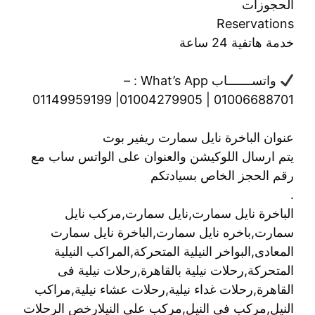
الحجوزات
Reservations
خدمة هاتفية 24 ساعة
واتســـــــاب What’s App : –
01006688701 | 01004279905| 01149959199
عنوان الباخرة نايل سمارت ريفير بوت
يتم ارسال اللوكيشن والعنوان على الواتس ساب مع
رقم الحجز الخاص بسيادتكم
.
الباخرة نايل سمارت,نايل سمارت,مركب نايل
سمارت,باخره نايل سمارت,الباخرة نايل سمارت
المعادى,البواخر النيلية المتحركة,المراكب النيلية
المتحركة,رحلات نيلية بالقاهرة,رحلات نيلية فى
القاهرة,رحلات غداء نيلية,رحلات عشاء نيلية,مراكب
النيل,مركب فى النيل,مركب على النيلارخص الرحلات