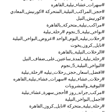
#سهرات_عشاء_نيلية_القاهره
#حجز_المراكب_النيلية_المتحركة #كورنيش_المعادي
#كورنيش_النيل
#مراكب_نيلية_متحركة_بالقاهرة
#بواخر_نيلية_5_نجوم #رحلة_نيلية
#رحلات_نيليه_اليوم_الواحد #عروض_البواخر_النيلية
#نايل_كروز_يخوت
#الرحلات_النيلية_بالقاهرة
#رحلة_نيلية_لمدة_ساعتين_على_ضفاف_النيل
#البواخر_النيلية_5_نجوم
#افضل_اسعار_حجز_رحلات_نيليه #رحلة_نيلية
#رحلات_عشاء_نيليه #سهرات_عشاء_نيلية_القاهره
#البوفية_والمشروبات
#مركب_جراند_روز #أحجز_سهرة_عشاء_نيلية
#اجمل_البواخر_النيلية
#رحلة_نيلية_متحركة ‫#نايل_كروز_القاهرة