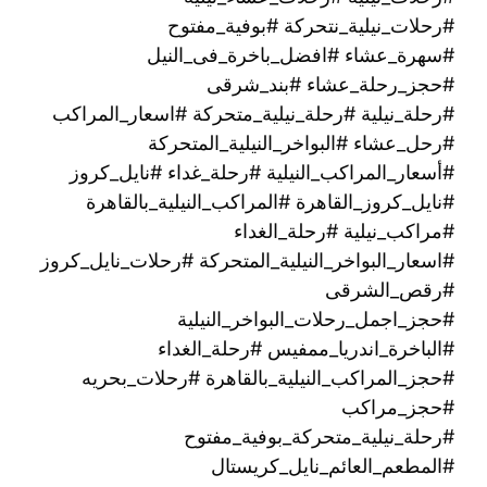
#رحلات_نيلية_نتحركة #بوفية_مفتوح
#سهرة_عشاء #افضل_باخرة_فى_النيل
#حجز_رحلة_عشاء #بند_شرقى
#رحلة_نيلية #رحلة_نيلية_متحركة #اسعار_المراكب
#رحل_عشاء #البواخر_النيلية_المتحركة
#أسعار_المراكب_النيلية #رحلة_غداء #نايل_كروز
#نايل_كروز_القاهرة #المراكب_النيلية_بالقاهرة
#مراكب_نيلية #رحلة_الغداء
#اسعار_البواخر_النيلية_المتحركة #رحلات_نايل_كروز
#رقص_الشرقى
#حجز_اجمل_رحلات_البواخر_النيلية
#الباخرة_اندريا_ممفيس #رحلة_الغداء
#حجز_المراكب_النيلية_بالقاهرة #رحلات_بحريه
#حجز_مراكب
#رحلة_نيلية_متحركة_بوفية_مفتوح
#المطعم_العائم_نايل_كريستال