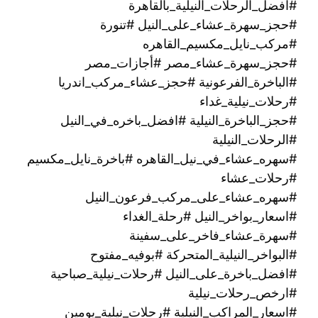
#افضل_الرحلات_النيلية_بالقاهرة
#حجز_سهرة_عشاء_على_النيل #تنورة
#مركب_نايل_مكسيم_القاهره
#حجز_سهرة_عشاء_مصر #أجازات_مصر
#الباخرة_الفرعونية #حجز_عشاء_مركب_اندريا
#رحلات_نيلية_غداء
#حجز_الباخرة_النيلية #افضل_باخره_في_النيل
#الرحلات_النيلية
#سهره_عشاء_في_نيل_القاهره‏ #باخرة_نايل_مكسيم
#رحلات_عشاء
#سهره_عشاء_على_مركب_فرعون_النيل
#اسعار_بواخر_النيل #رحلة_الغداء
#سهرة_عشاء_فاخر_على_سفينة
#البواخر_النيلية_المتحركة #بوفيه_مفتوح
#افضل_باخرة_على_النيل #رحلات_نيلية_صباحية
#ارخص_رحلات_نيلية
#اسعار_المراكب_النيلية #رحلات_نيلية_يومين