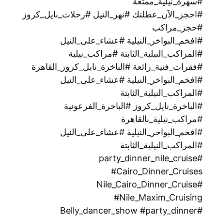
#سهرة_نيلية_ممتعة
#احجز_الآن_عطلتك #نهر_النيل #رحلات_نايل_كروز
#حجز_مراكب
#افخم_البواخر_النيلية #عشاء_على_النيل
#المراكب_النيلية_الثابتة #مراكب_نيلية
#فقرات_فنية_رائعة #الباخرة_نايل_كروز_القاهرة
#افخم_البواخر_النيلية #عشاء_على_النيل
#المراكب_النيلية_الثابتة
#الباخرة_نايل_كروز #الباخرة_الفرعونية
#مراكب_نيلية_بالقاهرة
#افخم_البواخر_النيلية #عشاء_على_النيل
#المراكب_النيلية_الثابتة
#party_dinner_nile_cruise
#Cairo_Dinner_Cruises
#Nile_Cairo_Dinner_Cruise
#Nile_Maxim_Cruising
#Belly_dancer_show #party_dinner