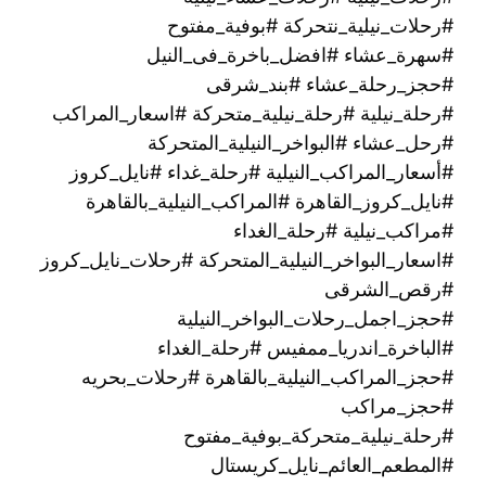
#رحلات_نيلية_نتحركة #بوفية_مفتوح
#سهرة_عشاء #افضل_باخرة_فى_النيل
#حجز_رحلة_عشاء #بند_شرقى
#رحلة_نيلية #رحلة_نيلية_متحركة #اسعار_المراكب
#رحل_عشاء #البواخر_النيلية_المتحركة
#أسعار_المراكب_النيلية #رحلة_غداء #نايل_كروز
#نايل_كروز_القاهرة #المراكب_النيلية_بالقاهرة
#مراكب_نيلية #رحلة_الغداء
#اسعار_البواخر_النيلية_المتحركة #رحلات_نايل_كروز
#رقص_الشرقى
#حجز_اجمل_رحلات_البواخر_النيلية
#الباخرة_اندريا_ممفيس #رحلة_الغداء
#حجز_المراكب_النيلية_بالقاهرة #رحلات_بحريه
#حجز_مراكب
#رحلة_نيلية_متحركة_بوفية_مفتوح
#المطعم_العائم_نايل_كريستال