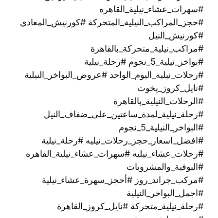
#سهرات_عشاء_نيلية_القاهره
#حجز_المراكب_النيلية_المتحركة #كورنيش_المعادي
#كورنيش_النيل
#مراكب_نيلية_متحركة_بالقاهرة
#بواخر_نيلية_5_نجوم #رحلة_نيلية
#رحلات_نيليه_اليوم_الواحد #عروض_البواخر_النيلية
#نايل_كروز_يخوت
#الرحلات_النيلية_بالقاهرة
#رحلة_نيلية_لمدة_ساعتين_على_ضفاف_النيل
#البواخر_النيلية_5_نجوم
#افضل_اسعار_حجز_رحلات_نيليه #رحلة_نيلية
#رحلات_عشاء_نيليه #سهرات_عشاء_نيلية_القاهره
#البوفية_والمشروبات
#مركب_جراند_روز #أحجز_سهرة_عشاء_نيلية
#اجمل_البواخر_النيلية
#رحلة_نيلية_متحركة ‫#نايل_كروز_القاهرة