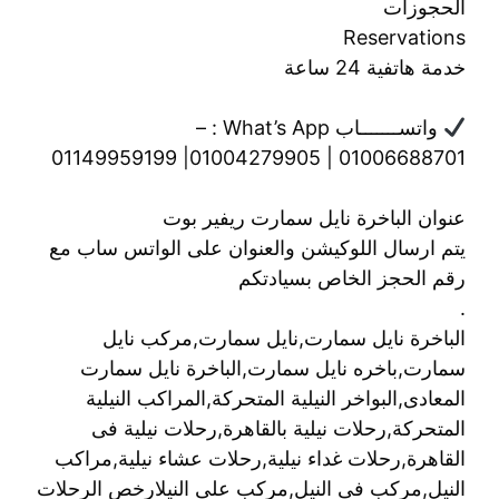
الحجوزات
Reservations
خدمة هاتفية 24 ساعة
واتســـــــاب What’s App : –
01006688701 | 01004279905| 01149959199
عنوان الباخرة نايل سمارت ريفير بوت
يتم ارسال اللوكيشن والعنوان على الواتس ساب مع
رقم الحجز الخاص بسيادتكم
.
الباخرة نايل سمارت,نايل سمارت,مركب نايل
سمارت,باخره نايل سمارت,الباخرة نايل سمارت
المعادى,البواخر النيلية المتحركة,المراكب النيلية
المتحركة,رحلات نيلية بالقاهرة,رحلات نيلية فى
القاهرة,رحلات غداء نيلية,رحلات عشاء نيلية,مراكب
النيل,مركب فى النيل,مركب على النيلارخص الرحلات