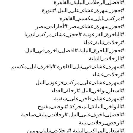
#افضل_الرحلات_النيلية_بالقاهرة
#حجز_سهرة_عشاء_على_النيل #تنورة
#مركب_نايل_مكسيم_القاهره
#حجز_سهرة_عشاء_مصر #أجازات_مصر
#الباخرة_الفرعونية #حجز_عشاء_مركب_اندريا
#رحلات_نيلية_غداء
#حجز_الباخرة_النيلية #افضل_باخره_في_النيل
#الرحلات_النيلية
#سهره_عشاء_في_نيل_القاهره‏ #باخرة_نايل_مكسيم
#رحلات_عشاء
#سهره_عشاء_على_مركب_فرعون_النيل
#اسعار_بواخر_النيل #رحلة_الغداء
#سهرة_عشاء_فاخر_على_سفينة
#البواخر_النيلية_المتحركة #بوفيه_مفتوح
#افضل_باخرة_على_النيل #رحلات_نيلية_صباحية
#ارخص_رحلات_نيلية
#اسعار_المراكب_النيلية #رحلات_نيلية_يومين