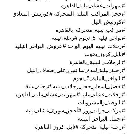
#سهرات_عشاء_نيلية_القاهره
#حجز_المراكب_النيلية_المتحركة #كورنيش_المعادي
#كورنيش_النيل
#مراكب_نيلية_متحركة_بالقاهرة
#بواخر_نيلية_5_نجوم #رحلة_نيلية
#رحلات_نيليه_اليوم_الواحد #عروض_البواخر_النيلية
#نايل_كروز_يخوت
#الرحلات_النيلية_بالقاهرة
#رحلة_نيلية_لمدة_ساعتين_على_ضفاف_النيل
#البواخر_النيلية_5_نجوم
#افضل_اسعار_حجز_رحلات_نيليه #رحلة_نيلية
#رحلات_عشاء_نيليه #سهرات_عشاء_نيلية_القاهره
#البوفية_والمشروبات
#مركب_جراند_روز #أحجز_سهرة_عشاء_نيلية
#اجمل_البواخر_النيلية
#رحلة_نيلية_متحركة ‫#نايل_كروز_القاهرة