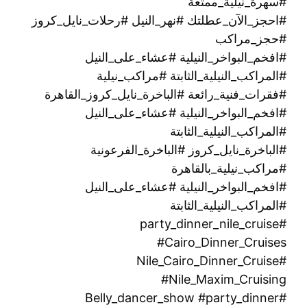
#سهرة_نيلية_ممتعة
#احجز_الآن_عطلتك #نهر_النيل #رحلات_نايل_كروز
#حجز_مراكب
#افخم_البواخر_النيلية #عشاء_على_النيل
#المراكب_النيلية_الثابتة #مراكب_نيلية
#فقرات_فنية_رائعة #الباخرة_نايل_كروز_القاهرة
#افخم_البواخر_النيلية #عشاء_على_النيل
#المراكب_النيلية_الثابتة
#الباخرة_نايل_كروز #الباخرة_الفرعونية
#مراكب_نيلية_بالقاهرة
#افخم_البواخر_النيلية #عشاء_على_النيل
#المراكب_النيلية_الثابتة
#party_dinner_nile_cruise
#Cairo_Dinner_Cruises
#Nile_Cairo_Dinner_Cruise
#Nile_Maxim_Cruising
#Belly_dancer_show #party_dinner