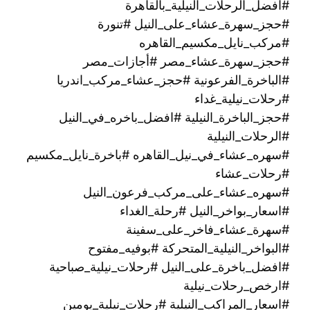
#افضل_الرحلات_النيلية_بالقاهرة
#حجز_سهرة_عشاء_على_النيل #تنورة
#مركب_نايل_مكسيم_القاهره
#حجز_سهرة_عشاء_مصر #أجازات_مصر
#الباخرة_الفرعونية #حجز_عشاء_مركب_اندريا
#رحلات_نيلية_غداء
#حجز_الباخرة_النيلية #افضل_باخره_في_النيل
#الرحلات_النيلية
#سهره_عشاء_في_نيل_القاهره‏ #باخرة_نايل_مكسيم
#رحلات_عشاء
#سهره_عشاء_على_مركب_فرعون_النيل
#اسعار_بواخر_النيل #رحلة_الغداء
#سهرة_عشاء_فاخر_على_سفينة
#البواخر_النيلية_المتحركة #بوفيه_مفتوح
#افضل_باخرة_على_النيل #رحلات_نيلية_صباحية
#ارخص_رحلات_نيلية
#اسعار_المراكب_النيلية #رحلات_نيلية_يومين