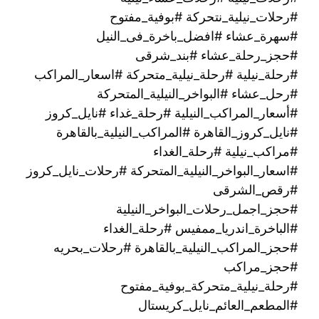
#رحلات_نيلية_نتحركة #بوفية_مفتوح
#سهرة_عشاء #افضل_باخرة_فى_النيل
#حجز_رحلة_عشاء #بند_شرقى
#رحلة_نيلية #رحلة_نيلية_متحركة #اسعار_المراكب
#رحل_عشاء #البواخر_النيلية_المتحركة
#أسعار_المراكب_النيلية #رحلة_غداء #نايل_كروز
#نايل_كروز_القاهرة #المراكب_النيلية_بالقاهرة
#مراكب_نيلية #رحلة_الغداء
#اسعار_البواخر_النيلية_المتحركة #رحلات_نايل_كروز
#رقص_الشرقى
#حجز_اجمل_رحلات_البواخر_النيلية
#الباخرة_اندريا_ممفيس #رحلة_الغداء
#حجز_المراكب_النيلية_بالقاهرة #رحلات_بحريه
#حجز_مراكب
#رحلة_نيلية_متحركة_بوفية_مفتوح
#المطعم_العائم_نايل_كريستال