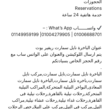
الحجوزات
Reservations
خدمة هاتفية 24 ساعة
واتســـــــاب What’s App : –
01006688701 | 01004279905| 01149959199
عنوان الباخرة نايل سمارت ريفير بوت
يتم ارسال اللوكيشن والعنوان على الواتس ساب مع
رقم الحجز الخاص بسيادتكم
.
الباخرة نايل سمارت,نايل سمارت,مركب نايل
سمارت,باخره نايل سمارت,الباخرة نايل سمارت
المعادى,البواخر النيلية المتحركة,المراكب النيلية
المتحركة,رحلات نيلية بالقاهرة,رحلات نيلية فى
القاهرة,رحلات غداء نيلية,رحلات عشاء نيلية,مراكب
النيل,مركب فى النيل,مركب على النيلارخص الرحلات