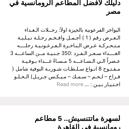
دليلك لأفضل المطاعم الرومانسية في
مصر
البواخر الفرعونية بالجيزة اولآ: رحــلات الـغـداء
الـعـرض رقم ( 1 ) أجـمـل وافـخـم رحـلـة نـيـلـيـة
مـتـحـركـة عـرض الـبـاخـرة الـفـرعـونـيـة رحلــــه
الغــــداء سـعـر الـفـرد :350 جـنـيـة مــن الساعـــه 3
عـصراً الـي الـسـاعـــه 5 مـسـاءً غـــداء بـوفـيـة
مـفـتـوح 8 انـواع سـلـطـات شـوربـة البوفية شامل (
فـراخ – لـحـم – سـمـك – مـيـكـس جـريـل) الـحـلـو
اخـتـيـار بـيـن : …
Read more
لسهرة ماتتنسيش.. 5 مطاعم
رومانسية في القاهرة