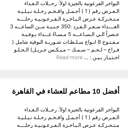
البواخر الفرعونية بالجيزة اولآ: رحــلات الـغـداء
الـعـرض رقم ( 1 ) أجـمـل وافـخـم رحـلـة نـيـلـيـة
مـتـحـركـة عـرض الـبـاخـرة الـفـرعـونـيـة رحلــــه
الغــــداء سـعـر الـفـرد :350 جـنـيـة مــن الساعـــه 3
عـصراً الـي الـسـاعـــه 5 مـسـاءً غـــداء بـوفـيـة
مـفـتـوح 8 انـواع سـلـطـات شـوربـة البوفية شامل (
فـراخ – لـحـم – سـمـك – مـيـكـس جـريـل) الـحـلـو
اخـتـيـار بـيـن : …
Read more
أفضل 10 مطاعم للعشاء في القاهرة
البواخر الفرعونية بالجيزة اولآ: رحــلات الـغـداء
الـعـرض رقم ( 1 ) أجـمـل وافـخـم رحـلـة نـيـلـيـة
مـتـحـركـة عـرض الـبـاخـرة الـفـرعـونـيـة رحلــــه