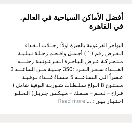
أفضل الأماكن السياحية في العالم.
في القاهرة
البواخر الفرعونية بالجيزة اولآ: رحــلات الـغـداء
الـعـرض رقم ( 1 ) أجـمـل وافـخـم رحـلـة نـيـلـيـة
مـتـحـركـة عـرض الـبـاخـرة الـفـرعـونـيـة رحلــــه
الغــــداء سـعـر الـفـرد :350 جـنـيـة مــن الساعـــه 3
عـصراً الـي الـسـاعـــه 5 مـسـاءً غـــداء بـوفـيـة
مـفـتـوح 8 انـواع سـلـطـات شـوربـة البوفية شامل (
فـراخ – لـحـم – سـمـك – مـيـكـس جـريـل) الـحـلـو
اخـتـيـار بـيـن : …
Read more