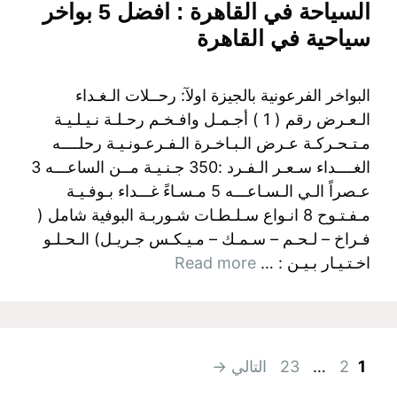
السياحة في القاهرة : افضل 5 بواخر
سياحية في القاهرة
البواخر الفرعونية بالجيزة اولآ: رحــلات الـغـداء
الـعـرض رقم ( 1 ) أجـمـل وافـخـم رحـلـة نـيـلـيـة
مـتـحـركـة عـرض الـبـاخـرة الـفـرعـونـيـة رحلــــه
الغــــداء سـعـر الـفـرد :350 جـنـيـة مــن الساعـــه 3
عـصراً الـي الـسـاعـــه 5 مـسـاءً غـــداء بـوفـيـة
مـفـتـوح 8 انـواع سـلـطـات شـوربـة البوفية شامل (
فـراخ – لـحـم – سـمـك – مـيـكـس جـريـل) الـحـلـو
اخـتـيـار بـيـن : …
Read more
Page
Page
Page
1
2
…
23
التالي
→