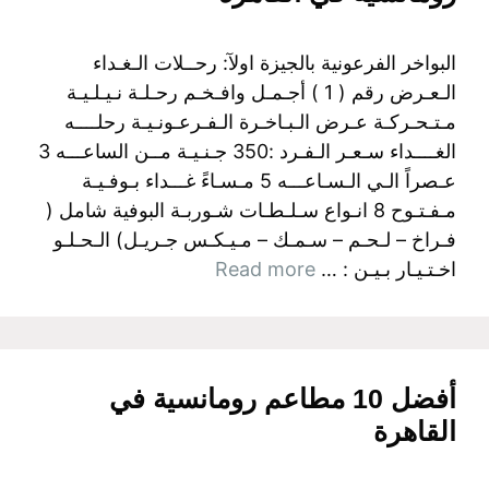
البواخر الفرعونية بالجيزة اولآ: رحــلات الـغـداء
الـعـرض رقم ( 1 ) أجـمـل وافـخـم رحـلـة نـيـلـيـة
مـتـحـركـة عـرض الـبـاخـرة الـفـرعـونـيـة رحلــــه
الغــــداء سـعـر الـفـرد :350 جـنـيـة مــن الساعـــه 3
عـصراً الـي الـسـاعـــه 5 مـسـاءً غـــداء بـوفـيـة
مـفـتـوح 8 انـواع سـلـطـات شـوربـة البوفية شامل (
فـراخ – لـحـم – سـمـك – مـيـكـس جـريـل) الـحـلـو
اخـتـيـار بـيـن : …
Read more
أفضل 10 مطاعم رومانسية في
القاهرة