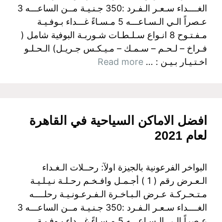
الغــــداء سـعـر الـفـرد :350 جـنـيـة مــن الساعـــه 3
عـصراً الـي الـسـاعـــه 5 مـسـاءً غـــداء بـوفـيـة
مـفـتـوح 8 انـواع سـلـطـات شـوربـة البوفية شامل (
فـراخ – لـحـم – سـمـك – مـيـكـس جـريـل) الـحـلـو
اخـتـيـار بـيـن : …
Read more
افضل الاماكن السياحية في القاهرة
لعام 2021
البواخر الفرعونية بالجيزة اولآ: رحــلات الـغـداء
الـعـرض رقم ( 1 ) أجـمـل وافـخـم رحـلـة نـيـلـيـة
مـتـحـركـة عـرض الـبـاخـرة الـفـرعـونـيـة رحلــــه
الغــــداء سـعـر الـفـرد :350 جـنـيـة مــن الساعـــه 3
عـصراً الـي الـسـاعـــه 5 مـسـاءً غـــداء بـوفـيـة