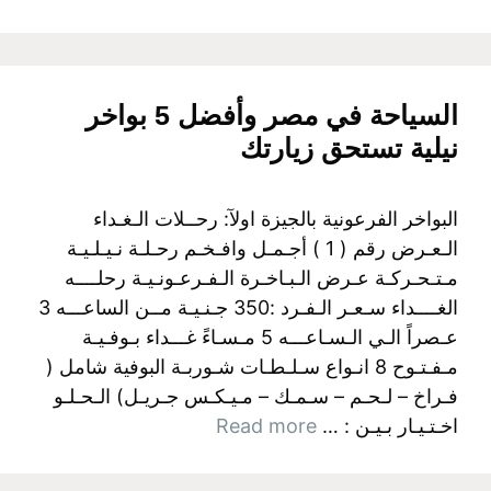
السياحة في مصر وأفضل 5 بواخر
نيلية تستحق زيارتك
البواخر الفرعونية بالجيزة اولآ: رحــلات الـغـداء
الـعـرض رقم ( 1 ) أجـمـل وافـخـم رحـلـة نـيـلـيـة
مـتـحـركـة عـرض الـبـاخـرة الـفـرعـونـيـة رحلــــه
الغــــداء سـعـر الـفـرد :350 جـنـيـة مــن الساعـــه 3
عـصراً الـي الـسـاعـــه 5 مـسـاءً غـــداء بـوفـيـة
مـفـتـوح 8 انـواع سـلـطـات شـوربـة البوفية شامل (
فـراخ – لـحـم – سـمـك – مـيـكـس جـريـل) الـحـلـو
اخـتـيـار بـيـن : …
Read more