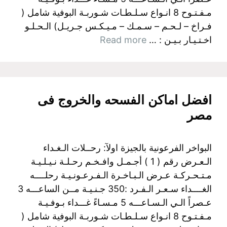
مـفـتـوح 8 انـواع سـلـطـات شـوربـة البوفية شامل (
فـراخ – لـحـم – سـمـك – مـيـكـس جـريـل) الـحـلـو
اخـتـيـار بـيـن : …
Read more
افضل اماكن الفسحه والخروج فى
مصر
البواخر الفرعونية بالجيزة اولآ: رحــلات الـغـداء
الـعـرض رقم ( 1 ) أجـمـل وافـخـم رحـلـة نـيـلـيـة
مـتـحـركـة عـرض الـبـاخـرة الـفـرعـونـيـة رحلــــه
الغــــداء سـعـر الـفـرد :350 جـنـيـة مــن الساعـــه 3
عـصراً الـي الـسـاعـــه 5 مـسـاءً غـــداء بـوفـيـة
مـفـتـوح 8 انـواع سـلـطـات شـوربـة البوفية شامل (