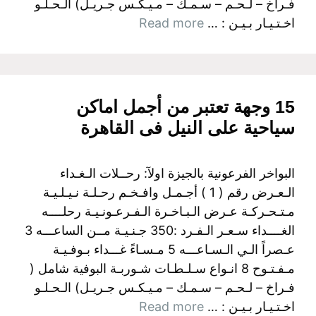
فـراخ – لـحـم – سـمـك – مـيـكـس جـريـل) الـحـلـو
اخـتـيـار بـيـن : …
Read more
15 وجهة تعتبر من أجمل اماكن
سياحية على النيل فى القاهرة
البواخر الفرعونية بالجيزة اولآ: رحــلات الـغـداء
الـعـرض رقم ( 1 ) أجـمـل وافـخـم رحـلـة نـيـلـيـة
مـتـحـركـة عـرض الـبـاخـرة الـفـرعـونـيـة رحلــــه
الغــــداء سـعـر الـفـرد :350 جـنـيـة مــن الساعـــه 3
عـصراً الـي الـسـاعـــه 5 مـسـاءً غـــداء بـوفـيـة
مـفـتـوح 8 انـواع سـلـطـات شـوربـة البوفية شامل (
فـراخ – لـحـم – سـمـك – مـيـكـس جـريـل) الـحـلـو
اخـتـيـار بـيـن : …
Read more