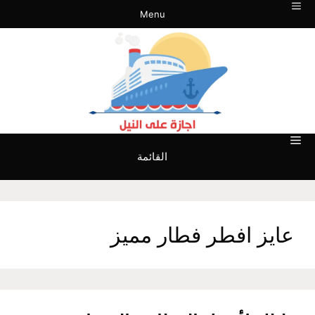
نتقل
Menu
لى
لمحتوى
القائمة
عايز افطر فطار مميز