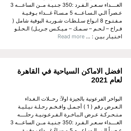
الغــــداء سـعـر الـفـرد :350 جـنـيـة مــن الساعـــه 3
عـصراً الـي الـسـاعـــه 5 مـسـاءً غـــداء بـوفـيـة
مـفـتـوح 8 انـواع سـلـطـات شـوربـة البوفية شامل (
فـراخ – لـحـم – سـمـك – مـيـكـس جـريـل) الـحـلـو
اخـتـيـار بـيـن : …
Read more
افضل الاماكن السياحية في القاهرة
لعام 2021
البواخر الفرعونية بالجيزة اولآ: رحــلات الـغـداء
الـعـرض رقم ( 1 ) أجـمـل وافـخـم رحـلـة نـيـلـيـة
مـتـحـركـة عـرض الـبـاخـرة الـفـرعـونـيـة رحلــــه
الغــــداء سـعـر الـفـرد :350 جـنـيـة مــن الساعـــه 3
عـصراً الـي الـسـاعـــه 5 مـسـاءً غـــداء بـوفـيـة