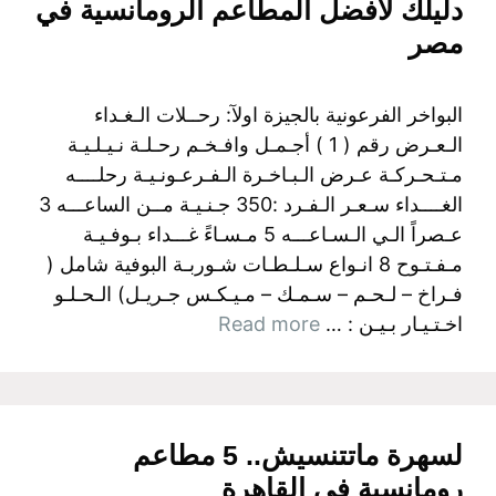
دليلك لأفضل المطاعم الرومانسية في
مصر
البواخر الفرعونية بالجيزة اولآ: رحــلات الـغـداء
الـعـرض رقم ( 1 ) أجـمـل وافـخـم رحـلـة نـيـلـيـة
مـتـحـركـة عـرض الـبـاخـرة الـفـرعـونـيـة رحلــــه
الغــــداء سـعـر الـفـرد :350 جـنـيـة مــن الساعـــه 3
عـصراً الـي الـسـاعـــه 5 مـسـاءً غـــداء بـوفـيـة
مـفـتـوح 8 انـواع سـلـطـات شـوربـة البوفية شامل (
فـراخ – لـحـم – سـمـك – مـيـكـس جـريـل) الـحـلـو
اخـتـيـار بـيـن : …
Read more
لسهرة ماتتنسيش.. 5 مطاعم
رومانسية في القاهرة