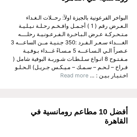
البواخر الفرعونية بالجيزة اولآ: رحــلات الـغـداء
الـعـرض رقم ( 1 ) أجـمـل وافـخـم رحـلـة نـيـلـيـة
مـتـحـركـة عـرض الـبـاخـرة الـفـرعـونـيـة رحلــــه
الغــــداء سـعـر الـفـرد :350 جـنـيـة مــن الساعـــه 3
عـصراً الـي الـسـاعـــه 5 مـسـاءً غـــداء بـوفـيـة
مـفـتـوح 8 انـواع سـلـطـات شـوربـة البوفية شامل (
فـراخ – لـحـم – سـمـك – مـيـكـس جـريـل) الـحـلـو
اخـتـيـار بـيـن : …
Read more
أفضل 10 مطاعم رومانسية في
القاهرة