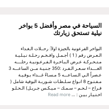
السياحة في مصر وأفضل 5 بواخر
نيلية تستحق زيارتك
البواخر الفرعونية بالجيزة اولآ: رحــلات الـغـداء
الـعـرض رقم ( 1 ) أجـمـل وافـخـم رحـلـة نـيـلـيـة
مـتـحـركـة عـرض الـبـاخـرة الـفـرعـونـيـة رحلــــه
الغــــداء سـعـر الـفـرد :350 جـنـيـة مــن الساعـــه 3
عـصراً الـي الـسـاعـــه 5 مـسـاءً غـــداء بـوفـيـة
مـفـتـوح 8 انـواع سـلـطـات شـوربـة البوفية شامل (
فـراخ – لـحـم – سـمـك – مـيـكـس جـريـل) الـحـلـو
اخـتـيـار بـيـن : …
Read more