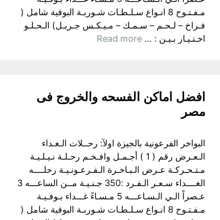
مـفـتـوح 8 انـواع سـلـطـات شـوربـة البوفية شامل (
فـراخ – لـحـم – سـمـك – مـيـكـس جـريـل) الـحـلـو
اخـتـيـار بـيـن : …
Read more
افضل اماكن الفسحه والخروج فى
مصر
البواخر الفرعونية بالجيزة اولآ: رحــلات الـغـداء
الـعـرض رقم ( 1 ) أجـمـل وافـخـم رحـلـة نـيـلـيـة
مـتـحـركـة عـرض الـبـاخـرة الـفـرعـونـيـة رحلــــه
الغــــداء سـعـر الـفـرد :350 جـنـيـة مــن الساعـــه 3
عـصراً الـي الـسـاعـــه 5 مـسـاءً غـــداء بـوفـيـة
مـفـتـوح 8 انـواع سـلـطـات شـوربـة البوفية شامل (