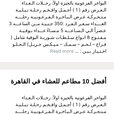
البواخر الفرعونية بالجيزة اولآ: رحــلات الـغـداء
الـعـرض رقم ( 1 ) أجـمـل وافـخـم رحـلـة نـيـلـيـة
مـتـحـركـة عـرض الـبـاخـرة الـفـرعـونـيـة رحلــــه
الغــــداء سـعـر الـفـرد :350 جـنـيـة مــن الساعـــه 3
عـصراً الـي الـسـاعـــه 5 مـسـاءً غـــداء بـوفـيـة
مـفـتـوح 8 انـواع سـلـطـات شـوربـة البوفية شامل (
فـراخ – لـحـم – سـمـك – مـيـكـس جـريـل) الـحـلـو
اخـتـيـار بـيـن : …
Read more
أفضل 10 مطاعم للعشاء في القاهرة
البواخر الفرعونية بالجيزة اولآ: رحــلات الـغـداء
الـعـرض رقم ( 1 ) أجـمـل وافـخـم رحـلـة نـيـلـيـة
مـتـحـركـة عـرض الـبـاخـرة الـفـرعـونـيـة رحلــــه