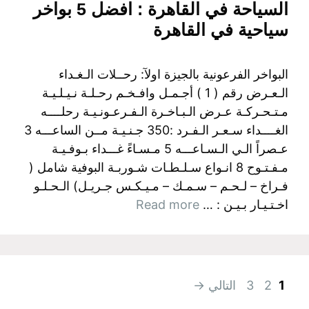
السياحة في القاهرة : افضل 5 بواخر
سياحية في القاهرة
البواخر الفرعونية بالجيزة اولآ: رحــلات الـغـداء
الـعـرض رقم ( 1 ) أجـمـل وافـخـم رحـلـة نـيـلـيـة
مـتـحـركـة عـرض الـبـاخـرة الـفـرعـونـيـة رحلــــه
الغــــداء سـعـر الـفـرد :350 جـنـيـة مــن الساعـــه 3
عـصراً الـي الـسـاعـــه 5 مـسـاءً غـــداء بـوفـيـة
مـفـتـوح 8 انـواع سـلـطـات شـوربـة البوفية شامل (
فـراخ – لـحـم – سـمـك – مـيـكـس جـريـل) الـحـلـو
اخـتـيـار بـيـن : …
Read more
Page
Page
Page
1
2
3
التالي
→