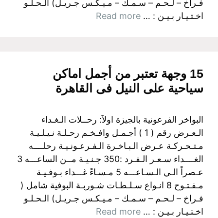
فـراخ – لـحـم – سـمـك – مـيـكـس جـريـل) الـحـلـو
اخـتـيـار بـيـن : …
Read more
15 وجهة تعتبر من أجمل اماكن
سياحية على النيل فى القاهرة
البواخر الفرعونية بالجيزة اولآ: رحــلات الـغـداء
الـعـرض رقم ( 1 ) أجـمـل وافـخـم رحـلـة نـيـلـيـة
مـتـحـركـة عـرض الـبـاخـرة الـفـرعـونـيـة رحلــــه
الغــــداء سـعـر الـفـرد :350 جـنـيـة مــن الساعـــه 3
عـصراً الـي الـسـاعـــه 5 مـسـاءً غـــداء بـوفـيـة
مـفـتـوح 8 انـواع سـلـطـات شـوربـة البوفية شامل (
فـراخ – لـحـم – سـمـك – مـيـكـس جـريـل) الـحـلـو
اخـتـيـار بـيـن : …
Read more