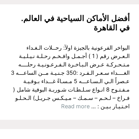
أفضل الأماكن السياحية في العالم.
في القاهرة
البواخر الفرعونية بالجيزة اولآ: رحــلات الـغـداء
الـعـرض رقم ( 1 ) أجـمـل وافـخـم رحـلـة نـيـلـيـة
مـتـحـركـة عـرض الـبـاخـرة الـفـرعـونـيـة رحلــــه
الغــــداء سـعـر الـفـرد :350 جـنـيـة مــن الساعـــه 3
عـصراً الـي الـسـاعـــه 5 مـسـاءً غـــداء بـوفـيـة
مـفـتـوح 8 انـواع سـلـطـات شـوربـة البوفية شامل (
فـراخ – لـحـم – سـمـك – مـيـكـس جـريـل) الـحـلـو
اخـتـيـار بـيـن : …
Read more