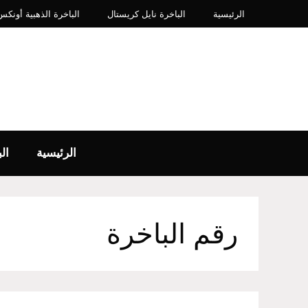
نتقل
الرئيسية
الباخرة نايل كريستال
الباخرة الذهبية أونكس IP​
لى
لمحتوى
الرئيسية
ال
رقم الباخرة