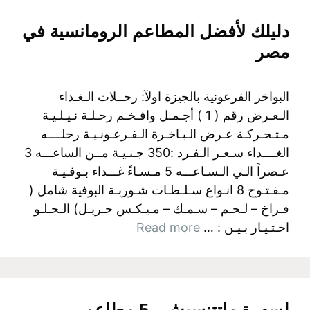
دليلك لأفضل المطاعم الرومانسية في
مصر
البواخر الفرعونية بالجيزة اولآ: رحــلات الـغـداء
الـعـرض رقم ( 1 ) أجـمـل وافـخـم رحـلـة نـيـلـيـة
مـتـحـركـة عـرض الـبـاخـرة الـفـرعـونـيـة رحلــــه
الغــــداء سـعـر الـفـرد :350 جـنـيـة مــن الساعـــه 3
عـصراً الـي الـسـاعـــه 5 مـسـاءً غـــداء بـوفـيـة
مـفـتـوح 8 انـواع سـلـطـات شـوربـة البوفية شامل (
فـراخ – لـحـم – سـمـك – مـيـكـس جـريـل) الـحـلـو
اخـتـيـار بـيـن : …
Read more
لسهرة ماتتنسيش.. 5 مطاعم