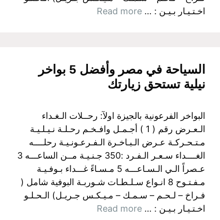
اخـتـيـار بـيـن : …
Read more
السياحة في مصر وأفضل 5 بواخر
نيلية تستحق زيارتك
البواخر الفرعونية بالجيزة اولآ: رحــلات الـغـداء
الـعـرض رقم ( 1 ) أجـمـل وافـخـم رحـلـة نـيـلـيـة
مـتـحـركـة عـرض الـبـاخـرة الـفـرعـونـيـة رحلــــه
الغــــداء سـعـر الـفـرد :350 جـنـيـة مــن الساعـــه 3
عـصراً الـي الـسـاعـــه 5 مـسـاءً غـــداء بـوفـيـة
مـفـتـوح 8 انـواع سـلـطـات شـوربـة البوفية شامل (
فـراخ – لـحـم – سـمـك – مـيـكـس جـريـل) الـحـلـو
اخـتـيـار بـيـن : …
Read more