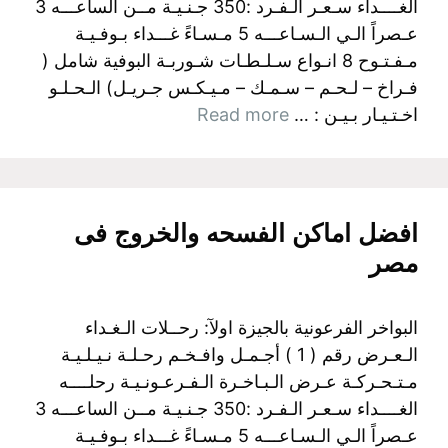
الغــــداء سـعـر الـفـرد :350 جـنـيـة مــن الساعـــه 3
عـصراً الـي الـسـاعـــه 5 مـسـاءً غـــداء بـوفـيـة
مـفـتـوح 8 انـواع سـلـطـات شـوربـة البوفية شامل (
فـراخ – لـحـم – سـمـك – مـيـكـس جـريـل) الـحـلـو
اخـتـيـار بـيـن : …
Read more
افضل اماكن الفسحه والخروج فى
مصر
البواخر الفرعونية بالجيزة اولآ: رحــلات الـغـداء
الـعـرض رقم ( 1 ) أجـمـل وافـخـم رحـلـة نـيـلـيـة
مـتـحـركـة عـرض الـبـاخـرة الـفـرعـونـيـة رحلــــه
الغــــداء سـعـر الـفـرد :350 جـنـيـة مــن الساعـــه 3
عـصراً الـي الـسـاعـــه 5 مـسـاءً غـــداء بـوفـيـة