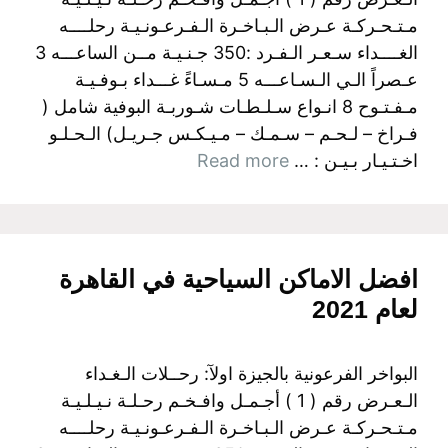
مـتـحـركـة عـرض الـبـاخـرة الـفـرعـونـيـة رحلــــه
الغــــداء سـعـر الـفـرد :350 جـنـيـة مــن الساعـــه 3
عـصراً الـي الـسـاعـــه 5 مـسـاءً غـــداء بـوفـيـة
مـفـتـوح 8 انـواع سـلـطـات شـوربـة البوفية شامل (
فـراخ – لـحـم – سـمـك – مـيـكـس جـريـل) الـحـلـو
اخـتـيـار بـيـن : …
Read more
افضل الاماكن السياحية في القاهرة
لعام 2021
البواخر الفرعونية بالجيزة اولآ: رحــلات الـغـداء
الـعـرض رقم ( 1 ) أجـمـل وافـخـم رحـلـة نـيـلـيـة
مـتـحـركـة عـرض الـبـاخـرة الـفـرعـونـيـة رحلــــه