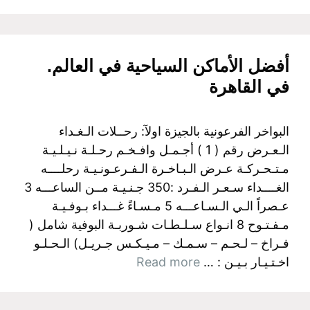
أفضل الأماكن السياحية في العالم.
في القاهرة
البواخر الفرعونية بالجيزة اولآ: رحــلات الـغـداء
الـعـرض رقم ( 1 ) أجـمـل وافـخـم رحـلـة نـيـلـيـة
مـتـحـركـة عـرض الـبـاخـرة الـفـرعـونـيـة رحلــــه
الغــــداء سـعـر الـفـرد :350 جـنـيـة مــن الساعـــه 3
عـصراً الـي الـسـاعـــه 5 مـسـاءً غـــداء بـوفـيـة
مـفـتـوح 8 انـواع سـلـطـات شـوربـة البوفية شامل (
فـراخ – لـحـم – سـمـك – مـيـكـس جـريـل) الـحـلـو
اخـتـيـار بـيـن : …
Read more