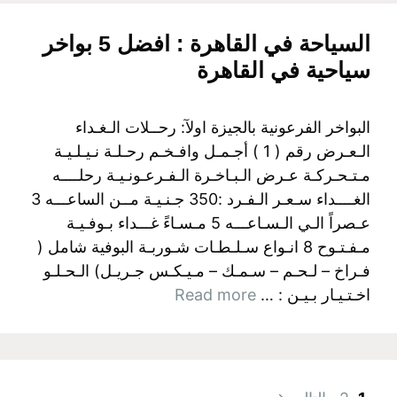
السياحة في القاهرة : افضل 5 بواخر
سياحية في القاهرة
البواخر الفرعونية بالجيزة اولآ: رحــلات الـغـداء
الـعـرض رقم ( 1 ) أجـمـل وافـخـم رحـلـة نـيـلـيـة
مـتـحـركـة عـرض الـبـاخـرة الـفـرعـونـيـة رحلــــه
الغــــداء سـعـر الـفـرد :350 جـنـيـة مــن الساعـــه 3
عـصراً الـي الـسـاعـــه 5 مـسـاءً غـــداء بـوفـيـة
مـفـتـوح 8 انـواع سـلـطـات شـوربـة البوفية شامل (
فـراخ – لـحـم – سـمـك – مـيـكـس جـريـل) الـحـلـو
اخـتـيـار بـيـن : …
Read more