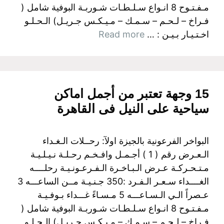
مـفـتـوح 8 انـواع سـلـطـات شـوربـة البوفية شامل (
فـراخ – لـحـم – سـمـك – مـيـكـس جـريـل) الـحـلـو
اخـتـيـار بـيـن : …
Read more
15 وجهة تعتبر من أجمل اماكن
سياحية على النيل فى القاهرة
البواخر الفرعونية بالجيزة اولآ: رحــلات الـغـداء
الـعـرض رقم ( 1 ) أجـمـل وافـخـم رحـلـة نـيـلـيـة
مـتـحـركـة عـرض الـبـاخـرة الـفـرعـونـيـة رحلــــه
الغــــداء سـعـر الـفـرد :350 جـنـيـة مــن الساعـــه 3
عـصراً الـي الـسـاعـــه 5 مـسـاءً غـــداء بـوفـيـة
مـفـتـوح 8 انـواع سـلـطـات شـوربـة البوفية شامل (
فـراخ – لـحـم – سـمـك – مـيـكـس جـريـل) الـحـلـو