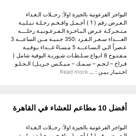
البواخر الفرعونية بالجيزة اولآ: رحــلات الـغـداء
الـعـرض رقم ( 1 ) أجـمـل وافـخـم رحـلـة نـيـلـيـة
مـتـحـركـة عـرض الـبـاخـرة الـفـرعـونـيـة رحلــــه
الغــــداء سـعـر الـفـرد :350 جـنـيـة مــن الساعـــه 3
عـصراً الـي الـسـاعـــه 5 مـسـاءً غـــداء بـوفـيـة
مـفـتـوح 8 انـواع سـلـطـات شـوربـة البوفية شامل (
فـراخ – لـحـم – سـمـك – مـيـكـس جـريـل) الـحـلـو
اخـتـيـار بـيـن : …
Read more
أفضل 10 مطاعم للعشاء في القاهرة
البواخر الفرعونية بالجيزة اولآ: رحــلات الـغـداء
الـعـرض رقم ( 1 ) أجـمـل وافـخـم رحـلـة نـيـلـيـة