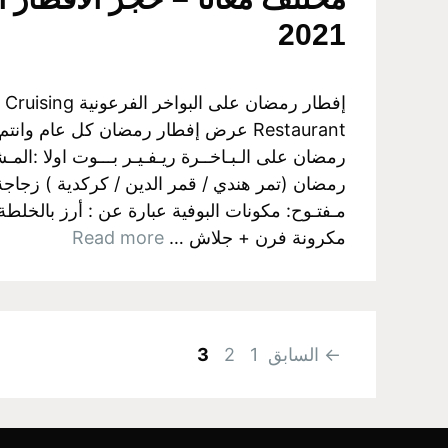
2021
إفطار رمضان على البواخ
Restaurant عرض إفطار رمضان كل عام وا
رمضان على الـبـاخــرة ريـفـيـر بـــوت اولا :ا
رمضان (تمر هندي / قمر الدين / كركدية ) زجاجة 
مـفتـوح: مكونات البوفية عبارة عن : أرز بالخلط
مكرونة فرن + جلاش …
Read more
Page
Page
Page
←
السابق
1
2
3