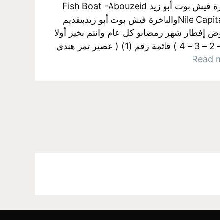
إفطار رمضان على الباخرة فيش بوت أبو زيد Fish Boat -Abouzeid
تتشرف عاصمة النيل – Nile Capitalوالباخرة فيش بوت أبو زيدبتقديم
 إفطار شهر رمضانو كل عام وانتم بخير أولا
: المنيوهات الشرقي ( 1 – 2 – 3 – 4 ) قائمة رقم (1) ( عصير تمر هندي
Read 