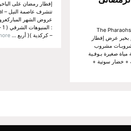
عروض الشهر المباركعروض
ر الفرعونية The Pharaohs Cruising
– كركدية )( أربع …
more
نتم بخير عرض إفطار
لمـشروبـات مشروب
مياة صغيرة بـوفـية
ة + خضار سوتية +