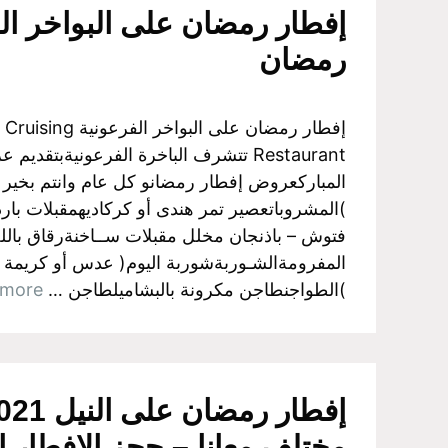
إفطار رمضان على البواخر ال
رمضان
إفطار رمضان على البواخ
Restaurant تتشرف الباخرة الفرعونيةبتقد
)المشروباتعصير تمر هندى أو كركاديهمقبلات بارد
فتوش – باذنجان مخلل مقبلات ســاخنةرقاق بالل
المفرومةالشـوربةشوربة اليوم( عدس أو كريمة 
)الطواجنطاجن مكرونة بالبشاميلطاجن …
 more
مختلف معانا – حجز الافطار 