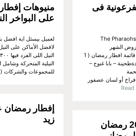
فرعونية فى
منيوهات إفطار
على البواخر الن
ر الفرعونية The Pharaohs Cruising
لعميل بيسئل اية افضل باخ
يم عروض الشهر
لافضل الأماكن على النيل 
المباركعروض إفطار رمضانو كل عام وانتم بخير قائمة افطار رمضان ( 1
ةطحينة – بابا غنوج –
النيلية المتحركة وشامل 
حمة
للمجموعات والشركات ( ٢٠٠ – ٢٥٠ – ٣٠٠ – ٣٥٠ ) 
فراخ أو لسان عصفور
Read
إفطار رمضان ع
زيد
إفطار رمضان على النيل 2021 رمضان
الرمضانى