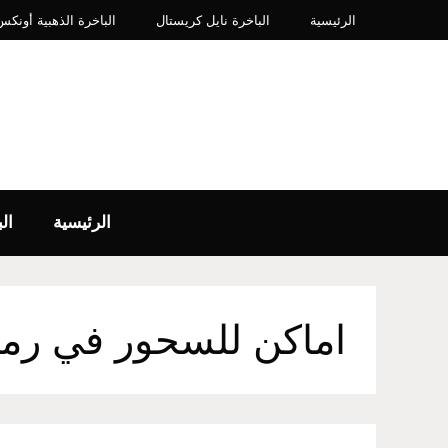
نتقل
الرئيسية
الباخرة نايل كريستال
الباخرة الذهبية أونكس IP​
لى
لمحتوى
الرئيسية
ال
اماكن للسحور في رم