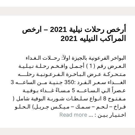
أرخص رحلات نيلية 2021 – ‫ارخص
المراكب النيليه 2021
البواخر الفرعونية بالجيزة اولآ: رحــلات الـغـداء
الـعـرض رقم ( 1 ) أجـمـل وافـخـم رحـلـة نـيـلـيـة
مـتـحـركـة عـرض الـبـاخـرة الـفـرعـونـيـة رحلــــه
الغــــداء سـعـر الـفـرد :350 جـنـيـة مــن الساعـــه 3
عـصراً الـي الـسـاعـــه 5 مـسـاءً غـــداء بـوفـيـة
مـفـتـوح 8 انـواع سـلـطـات شـوربـة البوفية شامل (
فـراخ – لـحـم – سـمـك – مـيـكـس جـريـل) الـحـلـو
اخـتـيـار بـيـن : …
Read more