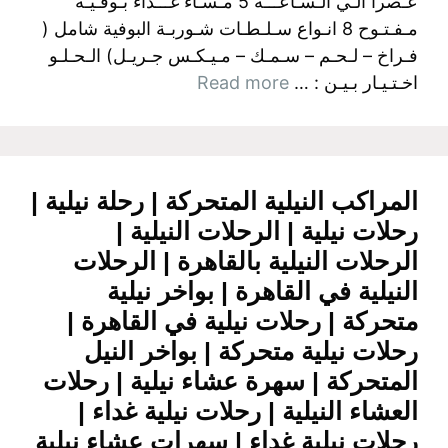
عـصراً الـي الـسـاعـــه 5 مـسـاءً غـــداء بـوفـيـة
مـفـتـوح 8 انـواع سـلـطـات شـوربـة البوفية شامل (
فـراخ – لـحـم – سـمـك – مـيـكـس جـريـل) الـحـلـو
اخـتـيـار بـيـن : …
Read more
المراكب النيلية المتحركة | رحلة نيلية |
رحلات نيلية | الرحلات النيلية |
الرحلات النيلية بالقاهرة | الرحلات
النيلية في القاهرة | بواخر نيلية
متحركة | رحلات نيلية في القاهرة |
رحلات نيلية متحركة | بواخر النيل
المتحركة | سهرة عشاء نيلية | رحلات
العشاء النيلية | رحلات نيلية غداء |
رحلات نيلية غداء | سهرات عشاء نيلية