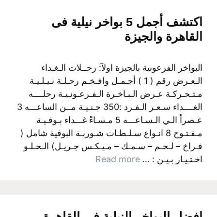
اكتشف أجمل 5 بواخر نيلية فى
القاهرة والجيزة
البواخر الفرعونية بالجيزة اولآ: رحــلات الـغـداء
الـعـرض رقم ( 1 ) أجـمـل وافـخـم رحـلـة نـيـلـيـة
مـتـحـركـة عـرض الـبـاخـرة الـفـرعـونـيـة رحلــــه
الغــــداء سـعـر الـفـرد :350 جـنـيـة مــن الساعـــه 3
عـصراً الـي الـسـاعـــه 5 مـسـاءً غـــداء بـوفـيـة
مـفـتـوح 8 انـواع سـلـطـات شـوربـة البوفية شامل (
فـراخ – لـحـم – سـمـك – مـيـكـس جـريـل) الـحـلـو
اخـتـيـار بـيـن : …
Read more
افضل البواخر النيلية في القاهرة