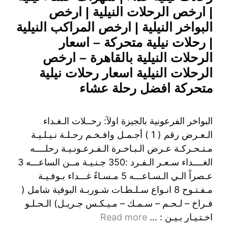
| ارخص الرحلات النيلية | ارخص
البواخر النيلية | ارخص المراكب النيلية
| رحلات نيلية متحركة – اسعار
الرحلات النيلية بالقاهرة – ارخص
الرحلات النيلية اسعار رحلات نيلية
متحركة افضل رحلة عشاء
البواخر الفرعونية بالجيزة اولآ: رحــلات الـغـداء
الـعـرض رقم ( 1 ) أجـمـل وافـخـم رحـلـة نـيـلـيـة
مـتـحـركـة عـرض الـبـاخـرة الـفـرعـونـيـة رحلــــه
الغــــداء سـعـر الـفـرد :350 جـنـيـة مــن الساعـــه 3
عـصراً الـي الـسـاعـــه 5 مـسـاءً غـــداء بـوفـيـة
مـفـتـوح 8 انـواع سـلـطـات شـوربـة البوفية شامل (
فـراخ – لـحـم – سـمـك – مـيـكـس جـريـل) الـحـلـو
اخـتـيـار بـيـن : …
Read more