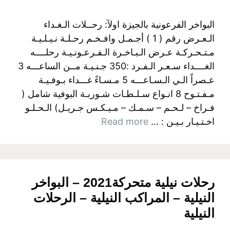
البواخر الفرعونية بالجيزة اولآ: رحــلات الـغـداء
الـعـرض رقم ( 1 ) أجـمـل وافـخـم رحـلـة نـيـلـيـة
مـتـحـركـة عـرض الـبـاخـرة الـفـرعـونـيـة رحلــــه
الغــــداء سـعـر الـفـرد :350 جـنـيـة مــن الساعـــه 3
عـصراً الـي الـسـاعـــه 5 مـسـاءً غـــداء بـوفـيـة
مـفـتـوح 8 انـواع سـلـطـات شـوربـة البوفية شامل (
فـراخ – لـحـم – سـمـك – مـيـكـس جـريـل) الـحـلـو
اخـتـيـار بـيـن : …
Read more
رحلات نيلية متحركة2021 – البواخر
النيلية – المراكب النيلية – الرحلات
النيلية