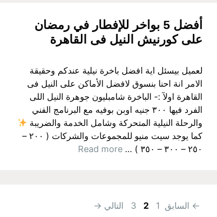
أفضل 5 بواخر للإفطار في رمضان
على كورنيش النيل فى القاهرة
لعميل بيسئل اية افضل باخرة نيلية عندكم وحقيقة
الامر انة احنا بنسوق لافضل الأماكن على النيل فى
القاهرة اولآ :- الباخرة شامبليون جوهرة النيل اللى
الفرد فيها ٣٠٠ جنيه اوبن بوفيه مع البرنامج الفني
والرحلة النيلية المتحركة وشامل الخدمة والضريبة
كما يوجد سيت منيو للمجموعات والشركات ( ٢٠٠ –
Read more
٢٥٠ – ٣٠٠ – ٣٥٠ ) …
Page
Page
Page
←
السابق
1
2
3
التالي
→