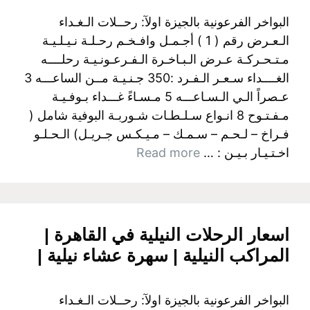
البواخر الفرعونية بالجيزة اولآ: رحــلات الـغـداء
الـعـرض رقم ( 1 ) أجـمـل وافـخـم رحـلـة نـيـلـيـة
مـتـحـركـة عـرض الـبـاخـرة الـفـرعـونـيـة رحلــــه
الغــــداء سـعـر الـفـرد :350 جـنـيـة مــن الساعـــه 3
عـصراً الـي الـسـاعـــه 5 مـسـاءً غـــداء بـوفـيـة
مـفـتـوح 8 انـواع سـلـطـات شـوربـة البوفية شامل (
فـراخ – لـحـم – سـمـك – مـيـكـس جـريـل) الـحـلـو
اخـتـيـار بـيـن : …
Read more
اسعار الرحلات النيلية في القاهرة |
المراكب النيلية | سهرة عشاء نيلية |
البواخر الفرعونية بالجيزة اولآ: رحــلات الـغـداء