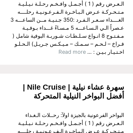
الـعـرض رقم ( 1 ) أجـمـل وافـخـم رحـلـة نـيـلـيـة
مـتـحـركـة عـرض الـبـاخـرة الـفـرعـونـيـة رحلــــه
الغــــداء سـعـر الـفـرد :350 جـنـيـة مــن الساعـــه 3
عـصراً الـي الـسـاعـــه 5 مـسـاءً غـــداء بـوفـيـة
مـفـتـوح 8 انـواع سـلـطـات شـوربـة البوفية شامل (
فـراخ – لـحـم – سـمـك – مـيـكـس جـريـل) الـحـلـو
اخـتـيـار بـيـن : …
Read more
سهرة عشاء نيلية | Nile Cruise |
أفضل البواخر النيلية المتحركة
البواخر الفرعونية بالجيزة اولآ: رحــلات الـغـداء
الـعـرض رقم ( 1 ) أجـمـل وافـخـم رحـلـة نـيـلـيـة
مـتـحـركـة عـرض الـبـاخـرة الـفـرعـونـيـة رحلــــه