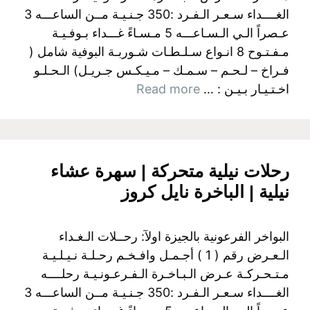
الغــــداء سـعـر الـفـرد :350 جـنـيـة مــن الساعـــه 3
عـصراً الـي الـسـاعـــه 5 مـسـاءً غـــداء بـوفـيـة
مـفـتـوح 8 انـواع سـلـطـات شـوربـة البوفية شامل (
فـراخ – لـحـم – سـمـك – مـيـكـس جـريـل) الـحـلـو
اخـتـيـار بـيـن : …
Read more
‫رحلات نيلية متحركة | سهرة عشاء
نيلية | الباخرة نايل كروز
البواخر الفرعونية بالجيزة اولآ: رحــلات الـغـداء
الـعـرض رقم ( 1 ) أجـمـل وافـخـم رحـلـة نـيـلـيـة
مـتـحـركـة عـرض الـبـاخـرة الـفـرعـونـيـة رحلــــه
الغــــداء سـعـر الـفـرد :350 جـنـيـة مــن الساعـــه 3