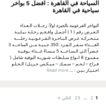
السياحة في القاهرة : افضل 5 بواخر
سياحية في القاهرة
البواخر الفرعونية بالجيزة اولآ: رحــلات الـغـداء
الـعـرض رقم ( 1 ) أجـمـل وافـخـم رحـلـة نـيـلـيـة
مـتـحـركـة عـرض الـبـاخـرة الـفـرعـونـيـة رحلــــه
الغــــداء سـعـر الـفـرد :350 جـنـيـة مــن الساعـــه 3
عـصراً الـي الـسـاعـــه 5 مـسـاءً غـــداء بـوفـيـة
مـفـتـوح 8 انـواع سـلـطـات شـوربـة البوفية شامل (
فـراخ – لـحـم – سـمـك – مـيـكـس جـريـل) الـحـلـو
اخـتـيـار بـيـن : …
Read more
Page
Page
Page
1
2
…
23
التالي
→