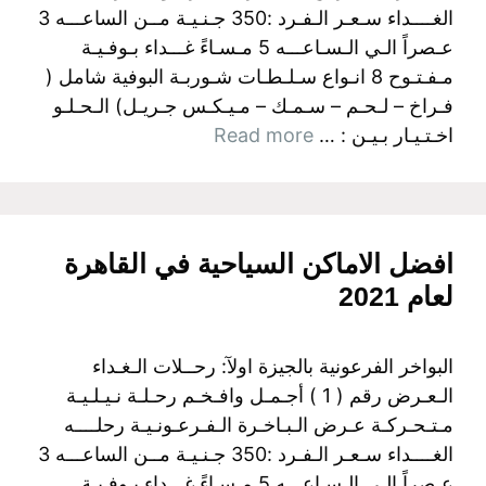
الغــــداء سـعـر الـفـرد :350 جـنـيـة مــن الساعـــه 3
عـصراً الـي الـسـاعـــه 5 مـسـاءً غـــداء بـوفـيـة
مـفـتـوح 8 انـواع سـلـطـات شـوربـة البوفية شامل (
فـراخ – لـحـم – سـمـك – مـيـكـس جـريـل) الـحـلـو
اخـتـيـار بـيـن : …
Read more
افضل الاماكن السياحية في القاهرة
لعام 2021
البواخر الفرعونية بالجيزة اولآ: رحــلات الـغـداء
الـعـرض رقم ( 1 ) أجـمـل وافـخـم رحـلـة نـيـلـيـة
مـتـحـركـة عـرض الـبـاخـرة الـفـرعـونـيـة رحلــــه
الغــــداء سـعـر الـفـرد :350 جـنـيـة مــن الساعـــه 3
عـصراً الـي الـسـاعـــه 5 مـسـاءً غـــداء بـوفـيـة