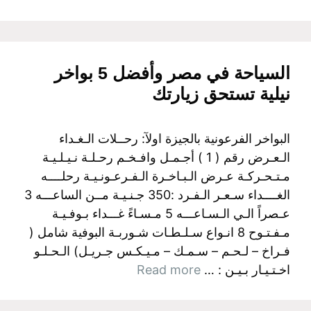
السياحة في مصر وأفضل 5 بواخر
نيلية تستحق زيارتك
البواخر الفرعونية بالجيزة اولآ: رحــلات الـغـداء
الـعـرض رقم ( 1 ) أجـمـل وافـخـم رحـلـة نـيـلـيـة
مـتـحـركـة عـرض الـبـاخـرة الـفـرعـونـيـة رحلــــه
الغــــداء سـعـر الـفـرد :350 جـنـيـة مــن الساعـــه 3
عـصراً الـي الـسـاعـــه 5 مـسـاءً غـــداء بـوفـيـة
مـفـتـوح 8 انـواع سـلـطـات شـوربـة البوفية شامل (
فـراخ – لـحـم – سـمـك – مـيـكـس جـريـل) الـحـلـو
اخـتـيـار بـيـن : …
Read more