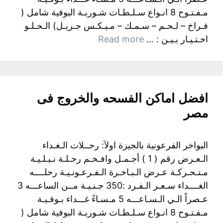
مـفـتـوح 8 انـواع سـلـطـات شـوربـة البوفية شامل (
فـراخ – لـحـم – سـمـك – مـيـكـس جـريـل) الـحـلـو
اخـتـيـار بـيـن : …
Read more
افضل اماكن الفسحه والخروج فى
مصر
البواخر الفرعونية بالجيزة اولآ: رحــلات الـغـداء
الـعـرض رقم ( 1 ) أجـمـل وافـخـم رحـلـة نـيـلـيـة
مـتـحـركـة عـرض الـبـاخـرة الـفـرعـونـيـة رحلــــه
الغــــداء سـعـر الـفـرد :350 جـنـيـة مــن الساعـــه 3
عـصراً الـي الـسـاعـــه 5 مـسـاءً غـــداء بـوفـيـة
مـفـتـوح 8 انـواع سـلـطـات شـوربـة البوفية شامل (