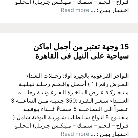
فـراخ – لـحـم – سـمـك – مـيـكـس جـريـل) الـحـلـو
اخـتـيـار بـيـن : …
Read more
15 وجهة تعتبر من أجمل اماكن
سياحية على النيل فى القاهرة
البواخر الفرعونية بالجيزة اولآ: رحــلات الـغـداء
الـعـرض رقم ( 1 ) أجـمـل وافـخـم رحـلـة نـيـلـيـة
مـتـحـركـة عـرض الـبـاخـرة الـفـرعـونـيـة رحلــــه
الغــــداء سـعـر الـفـرد :350 جـنـيـة مــن الساعـــه 3
عـصراً الـي الـسـاعـــه 5 مـسـاءً غـــداء بـوفـيـة
مـفـتـوح 8 انـواع سـلـطـات شـوربـة البوفية شامل (
فـراخ – لـحـم – سـمـك – مـيـكـس جـريـل) الـحـلـو
اخـتـيـار بـيـن : …
Read more