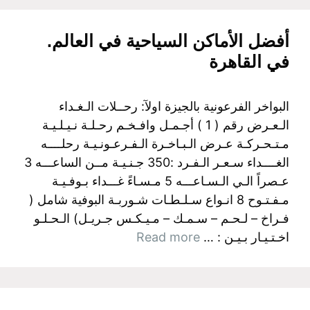
أفضل الأماكن السياحية في العالم.
في القاهرة
البواخر الفرعونية بالجيزة اولآ: رحــلات الـغـداء
الـعـرض رقم ( 1 ) أجـمـل وافـخـم رحـلـة نـيـلـيـة
مـتـحـركـة عـرض الـبـاخـرة الـفـرعـونـيـة رحلــــه
الغــــداء سـعـر الـفـرد :350 جـنـيـة مــن الساعـــه 3
عـصراً الـي الـسـاعـــه 5 مـسـاءً غـــداء بـوفـيـة
مـفـتـوح 8 انـواع سـلـطـات شـوربـة البوفية شامل (
فـراخ – لـحـم – سـمـك – مـيـكـس جـريـل) الـحـلـو
اخـتـيـار بـيـن : …
Read more