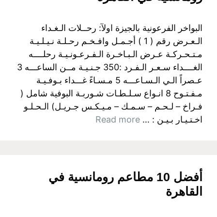
البواخر الفرعونية بالجيزة اولآ: رحــلات الـغـداء
الـعـرض رقم ( 1 ) أجـمـل وافـخـم رحـلـة نـيـلـيـة
مـتـحـركـة عـرض الـبـاخـرة الـفـرعـونـيـة رحلــــه
الغــــداء سـعـر الـفـرد :350 جـنـيـة مــن الساعـــه 3
عـصراً الـي الـسـاعـــه 5 مـسـاءً غـــداء بـوفـيـة
مـفـتـوح 8 انـواع سـلـطـات شـوربـة البوفية شامل (
فـراخ – لـحـم – سـمـك – مـيـكـس جـريـل) الـحـلـو
اخـتـيـار بـيـن : …
Read more
أفضل 10 مطاعم رومانسية في
القاهرة