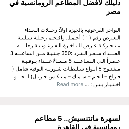
دليلك لأفضل المطاعم الرومانسية في
مصر
البواخر الفرعونية بالجيزة اولآ: رحــلات الـغـداء
الـعـرض رقم ( 1 ) أجـمـل وافـخـم رحـلـة نـيـلـيـة
مـتـحـركـة عـرض الـبـاخـرة الـفـرعـونـيـة رحلــــه
الغــــداء سـعـر الـفـرد :350 جـنـيـة مــن الساعـــه 3
عـصراً الـي الـسـاعـــه 5 مـسـاءً غـــداء بـوفـيـة
مـفـتـوح 8 انـواع سـلـطـات شـوربـة البوفية شامل (
فـراخ – لـحـم – سـمـك – مـيـكـس جـريـل) الـحـلـو
اخـتـيـار بـيـن : …
Read more
لسهرة ماتتنسيش.. 5 مطاعم
رومانسية في القاهرة