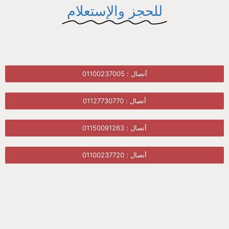
للحجز والإستعلام
أتصال : 01100237005
أتصال : 01127730770
أتصال : 01150091263
أتصال : 01100237720