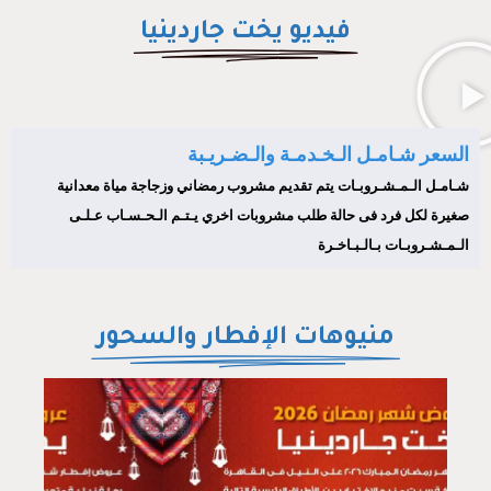
فيديو يخت جاردينيا
السعر شـامـل الـخـدمـة والـضـريـبة
شـامـل الـمـشـروبـات يتم تقديم مشروب رمضاني وزجاجة مياة معدانية
صغيرة لكل فرد فى حالة طلب مشروبات اخري يـتـم الـحـسـاب عـلـى
الـمـشـروبـات بـالـبـاخـرة
منيوهات الإفطار والسحور