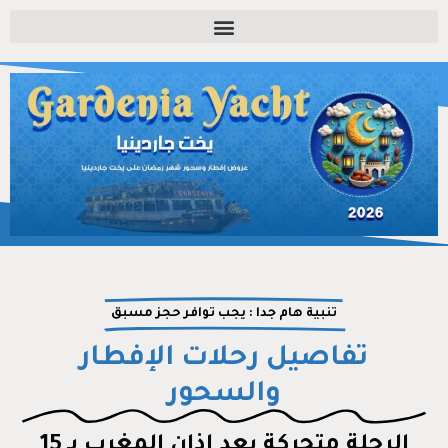
الباخرة الذهبية أونكس VIP​
تنبية هام جدا : يجب توافر حجز مسبق
تفاصيل رحلات الإفطار
والسحور
الرحلة متحركة بعد اذان المغرب بـ 15