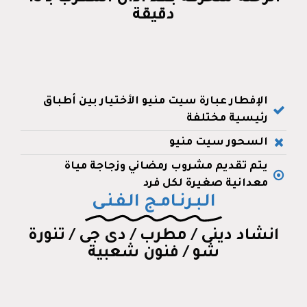
دقيقة
الإفطار عبارة سيت منيو الأختيار بين أطباق
رئيسية مختلفة
السحور سيت منيو
يتم تقديم مشروب رمضاني وزجاجة مياة
معدانية صغيرة لكل فرد
الـبـرنـامـج الـفـنـى
انشاد دينى / مطرب / دى جى / تنورة
شو / فنون شعبية