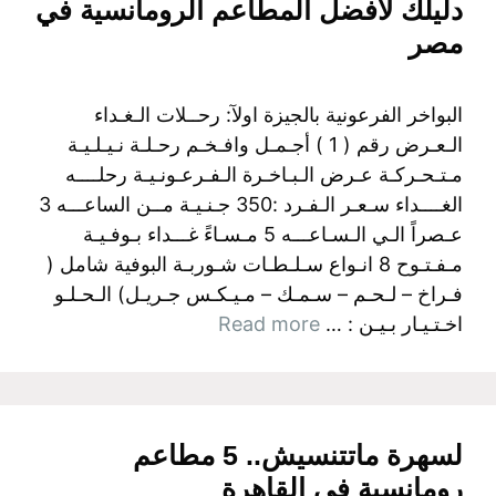
دليلك لأفضل المطاعم الرومانسية في
مصر
البواخر الفرعونية بالجيزة اولآ: رحــلات الـغـداء
الـعـرض رقم ( 1 ) أجـمـل وافـخـم رحـلـة نـيـلـيـة
مـتـحـركـة عـرض الـبـاخـرة الـفـرعـونـيـة رحلــــه
الغــــداء سـعـر الـفـرد :350 جـنـيـة مــن الساعـــه 3
عـصراً الـي الـسـاعـــه 5 مـسـاءً غـــداء بـوفـيـة
مـفـتـوح 8 انـواع سـلـطـات شـوربـة البوفية شامل (
فـراخ – لـحـم – سـمـك – مـيـكـس جـريـل) الـحـلـو
اخـتـيـار بـيـن : …
Read more
لسهرة ماتتنسيش.. 5 مطاعم
رومانسية في القاهرة