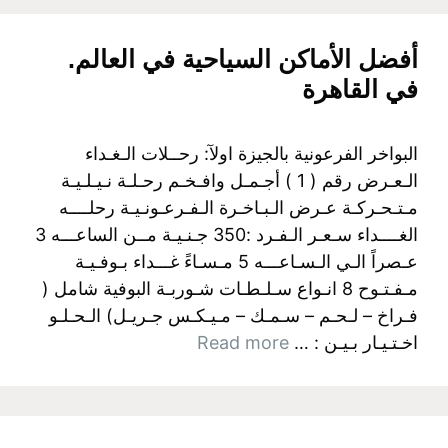
أفضل الأماكن السياحية في العالم.
في القاهرة
البواخر الفرعونية بالجيزة اولآ: رحــلات الـغـداء
الـعـرض رقم ( 1 ) أجـمـل وافـخـم رحـلـة نـيـلـيـة
مـتـحـركـة عـرض الـبـاخـرة الـفـرعـونـيـة رحلــــه
الغــــداء سـعـر الـفـرد :350 جـنـيـة مــن الساعـــه 3
عـصراً الـي الـسـاعـــه 5 مـسـاءً غـــداء بـوفـيـة
مـفـتـوح 8 انـواع سـلـطـات شـوربـة البوفية شامل (
فـراخ – لـحـم – سـمـك – مـيـكـس جـريـل) الـحـلـو
اخـتـيـار بـيـن : …
Read more