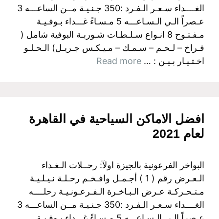
الغــــداء سـعـر الـفـرد :350 جـنـيـة مــن الساعـــه 3
عـصراً الـي الـسـاعـــه 5 مـسـاءً غـــداء بـوفـيـة
مـفـتـوح 8 انـواع سـلـطـات شـوربـة البوفية شامل (
فـراخ – لـحـم – سـمـك – مـيـكـس جـريـل) الـحـلـو
اخـتـيـار بـيـن : …
Read more
افضل الاماكن السياحية في القاهرة
لعام 2021
البواخر الفرعونية بالجيزة اولآ: رحــلات الـغـداء
الـعـرض رقم ( 1 ) أجـمـل وافـخـم رحـلـة نـيـلـيـة
مـتـحـركـة عـرض الـبـاخـرة الـفـرعـونـيـة رحلــــه
الغــــداء سـعـر الـفـرد :350 جـنـيـة مــن الساعـــه 3
عـصراً الـي الـسـاعـــه 5 مـسـاءً غـــداء بـوفـيـة