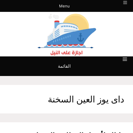
نتقل
Menu
لى
لمحتوى
القائمة
داى يوز العين السخنة