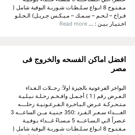
مـفـتـوح 8 انـواع سـلـطـات شـوربـة البوفية شامل (
فـراخ – لـحـم – سـمـك – مـيـكـس جـريـل) الـحـلـو
اخـتـيـار بـيـن : …
Read more
افضل اماكن الفسحه والخروج فى
مصر
البواخر الفرعونية بالجيزة اولآ: رحــلات الـغـداء
الـعـرض رقم ( 1 ) أجـمـل وافـخـم رحـلـة نـيـلـيـة
مـتـحـركـة عـرض الـبـاخـرة الـفـرعـونـيـة رحلــــه
الغــــداء سـعـر الـفـرد :350 جـنـيـة مــن الساعـــه 3
عـصراً الـي الـسـاعـــه 5 مـسـاءً غـــداء بـوفـيـة
مـفـتـوح 8 انـواع سـلـطـات شـوربـة البوفية شامل (