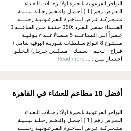
البواخر الفرعونية بالجيزة اولآ: رحــلات الـغـداء
الـعـرض رقم ( 1 ) أجـمـل وافـخـم رحـلـة نـيـلـيـة
مـتـحـركـة عـرض الـبـاخـرة الـفـرعـونـيـة رحلــــه
الغــــداء سـعـر الـفـرد :350 جـنـيـة مــن الساعـــه 3
عـصراً الـي الـسـاعـــه 5 مـسـاءً غـــداء بـوفـيـة
مـفـتـوح 8 انـواع سـلـطـات شـوربـة البوفية شامل (
فـراخ – لـحـم – سـمـك – مـيـكـس جـريـل) الـحـلـو
اخـتـيـار بـيـن : …
Read more
أفضل 10 مطاعم للعشاء في القاهرة
البواخر الفرعونية بالجيزة اولآ: رحــلات الـغـداء
الـعـرض رقم ( 1 ) أجـمـل وافـخـم رحـلـة نـيـلـيـة
مـتـحـركـة عـرض الـبـاخـرة الـفـرعـونـيـة رحلــــه