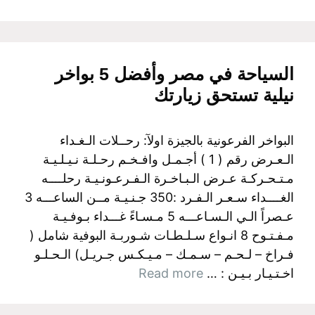
السياحة في مصر وأفضل 5 بواخر
نيلية تستحق زيارتك
البواخر الفرعونية بالجيزة اولآ: رحــلات الـغـداء
الـعـرض رقم ( 1 ) أجـمـل وافـخـم رحـلـة نـيـلـيـة
مـتـحـركـة عـرض الـبـاخـرة الـفـرعـونـيـة رحلــــه
الغــــداء سـعـر الـفـرد :350 جـنـيـة مــن الساعـــه 3
عـصراً الـي الـسـاعـــه 5 مـسـاءً غـــداء بـوفـيـة
مـفـتـوح 8 انـواع سـلـطـات شـوربـة البوفية شامل (
فـراخ – لـحـم – سـمـك – مـيـكـس جـريـل) الـحـلـو
اخـتـيـار بـيـن : …
Read more