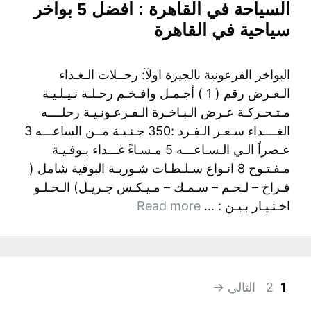
السياحة في القاهرة : افضل 5 بواخر
سياحية في القاهرة
البواخر الفرعونية بالجيزة اولآ: رحــلات الـغـداء
الـعـرض رقم ( 1 ) أجـمـل وافـخـم رحـلـة نـيـلـيـة
مـتـحـركـة عـرض الـبـاخـرة الـفـرعـونـيـة رحلــــه
الغــــداء سـعـر الـفـرد :350 جـنـيـة مــن الساعـــه 3
عـصراً الـي الـسـاعـــه 5 مـسـاءً غـــداء بـوفـيـة
مـفـتـوح 8 انـواع سـلـطـات شـوربـة البوفية شامل (
فـراخ – لـحـم – سـمـك – مـيـكـس جـريـل) الـحـلـو
اخـتـيـار بـيـن : …
Read more
Page
Page
1
2
التالي
→