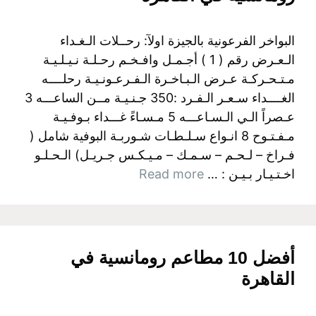
البواخر الفرعونية بالجيزة اولآ: رحــلات الـغـداء
الـعـرض رقم ( 1 ) أجـمـل وافـخـم رحـلـة نـيـلـيـة
مـتـحـركـة عـرض الـبـاخـرة الـفـرعـونـيـة رحلــــه
الغــــداء سـعـر الـفـرد :350 جـنـيـة مــن الساعـــه 3
عـصراً الـي الـسـاعـــه 5 مـسـاءً غـــداء بـوفـيـة
مـفـتـوح 8 انـواع سـلـطـات شـوربـة البوفية شامل (
فـراخ – لـحـم – سـمـك – مـيـكـس جـريـل) الـحـلـو
اخـتـيـار بـيـن : …
Read more
أفضل 10 مطاعم رومانسية في
القاهرة