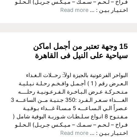
فـراخ – لـحـم – سـمـك – مـيـكـس جـريـل) الـحـلـو
اخـتـيـار بـيـن : …
Read more
15 وجهة تعتبر من أجمل اماكن
سياحية على النيل فى القاهرة
البواخر الفرعونية بالجيزة اولآ: رحــلات الـغـداء
الـعـرض رقم ( 1 ) أجـمـل وافـخـم رحـلـة نـيـلـيـة
مـتـحـركـة عـرض الـبـاخـرة الـفـرعـونـيـة رحلــــه
الغــــداء سـعـر الـفـرد :350 جـنـيـة مــن الساعـــه 3
عـصراً الـي الـسـاعـــه 5 مـسـاءً غـــداء بـوفـيـة
مـفـتـوح 8 انـواع سـلـطـات شـوربـة البوفية شامل (
فـراخ – لـحـم – سـمـك – مـيـكـس جـريـل) الـحـلـو
اخـتـيـار بـيـن : …
Read more