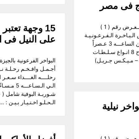
ج فى مصر
15 وجهة تعتب
البواخر الفرعونية بالجيزة اولآ: رحــلات الـغـداء الـعـرض رقم ( 1 )
لـبـاخـرة الـفـرعـونـيـة
على النيل فى ا
رحلــــه الغــــداء سـعـر الـفـرد :350 جـنـيـة مــن الساعـــه 3 عـصراً
الـي الـسـاعـــه 5 مـسـاءً غـــداء بـوفـيـة مـفـتـوح 8 انـواع سـلـطـات
 – مـيـكـس جـريـل)
أجـمـل وافـخـم رحـلـة نـيـ
شـوربـة البوفية شامل ( 
الـحـلـو اخـتـيـار بـيـن : 
حة في مصر وأفضل 5 بواخر نيلية
البواخر الفرعونية بالجيزة اولآ: رحــلات الـغـداء الـعـرض رقم ( 1 )