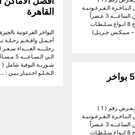
أفضل الأماكن ا
لـبـاخـرة الـفـرعـونـيـة
القاهرة
رحلــــه الغــــداء سـعـر الـفـرد :350 جـنـيـة مــن الساعـــه 3 عـصراً
الـي الـسـاعـــه 5 مـسـاءً غـــداء بـوفـيـة مـفـتـوح 8 انـواع سـلـطـات
 – مـيـكـس جـريـل)
أجـمـل وافـخـم رحـلـة نـيـ
شـوربـة البوفية شامل ( 
الـحـلـو اخـتـيـار بـيـن : 
السياحة في القاهرة : افضل 5 بواخر
البواخر الفرعونية بالجيزة اولآ: رحــلات الـغـداء الـعـرض رقم ( 1 )
لـبـاخـرة الـفـرعـونـيـة
رحلــــه الغــــداء سـعـر الـفـرد :350 جـنـيـة مــن الساعـــه 3 عـصراً
الـي الـسـاعـــه 5 مـسـاءً غـــداء بـوفـيـة مـفـتـوح 8 انـواع سـلـطـات