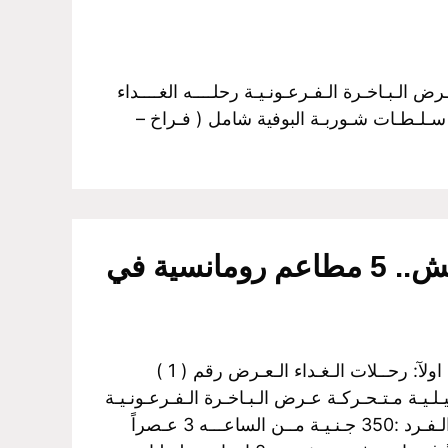
 رحـلـة نـيـلـيـة مـتـحـركـة عـرض الـبـاخـرة الـفـرعـونـيـة رحلــــه الغــــداء
نـيـة مــن الساعـــه 3 عـصراً الـي الـسـاعـــه 5 مـسـاءً غـــداء بـوفـيـة مـفـتـوح 8 انـواع سـلـطـات شـوربـة البوفية شامل ( فـراخ –
لسهرة ماتتنسيش.. 5 مطاعم رومانسية في
البواخر الفرعونية بالجيزة اولآ: رحــلات الـغـداء الـعـرض رقم ( 1 )
لـيـة مـتـحـركـة عـرض الـبـاخـرة الـفـرعـونـيـة
رحلــــه الغــــداء سـعـر الـفـرد :350 جـنـيـة مــن الساعـــه 3 عـصراً