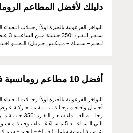
دليلك لأفضل المطاعم الروم
لـحـم – سـمـك – مـيـكـس جـريـل) الـحـلـو اخـتـي
أفضل 10 مطاعم رومانسية في القاهرة
أجـمـل وافـخـم رحـلـة نـيـلـيـة مـتـحـركـة عـرض ا
شـوربـة البوفية شامل ( فـراخ – لـحـم – سـمـك