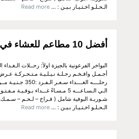
الـحـلـو اخـتـيـار بـيـن : …
Read more
أفضل 10 مطاعم للعشاء في القاهرة
أجـمـل وافـخـم رحـلـة نـيـلـيـة مـتـحـركـة عـرض ا
شـوربـة البوفية شامل ( فـراخ – لـحـم – سـمـك
الـحـلـو اخـتـيـار بـيـن : …
Read more