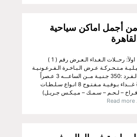
ر من أجمل اماكن سياحية
لقاهرة
البواخر الفرعونية بالجيزة اولآ: رحــلات الـغـداء الـعـرض رقم ( 1 )
لـيـة مـتـحـركـة عـرض الـبـاخـرة الـفـرعـونـيـة
رحلــــه الغــــداء سـعـر الـفـرد :350 جـنـيـة مــن الساعـــه 3 عـصراً
الـي الـسـاعـــه 5 مـسـاءً غـــداء بـوفـيـة مـفـتـوح 8 انـواع سـلـطـات
فـراخ – لـحـم – سـمـك – مـيـكـس جـريـل)
…
Read more