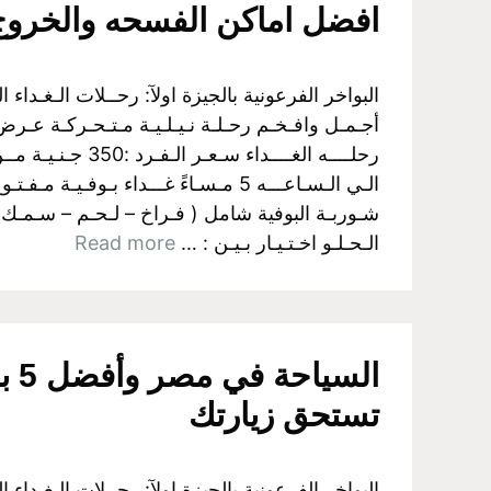
افضل اماكن الفسحه والخرو
أجـمـل وافـخـم رحـلـة نـيـلـيـة مـتـحـركـة عـرض ا
شـوربـة البوفية شامل ( فـراخ – لـحـم – سـمـك
الـحـلـو اخـتـيـار بـيـن : …
Read more
السيا
تستحق زيارتك