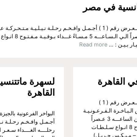
انسية في مصر
البواخر الفرعونية بالجيزة اولآ: رحــلات الـغـداء الـعـرض رقم ( 1 ) أجـمـل وافـخـم
سـعـر الـفـرد :350 جـ
ـار بـيـن : …
Read more
القاهرة
البواخر الفرعونية بالجيزة اولآ: رحــلات الـغـداء الـعـرض رقم ( 1 )
لـبـاخـرة الـفـرعـونـيـة
رحلــــه الغــــداء سـعـر الـفـرد :350 جـنـيـة مــن الساعـــه 3 عـصراً
أجـمـل وافـخـم رحـلـة نـيـ
الـي الـسـاعـــه 5 مـسـاءً غـــداء بـوفـيـة مـفـتـوح 8 انـواع سـلـطـات
 – مـيـكـس جـريـل)