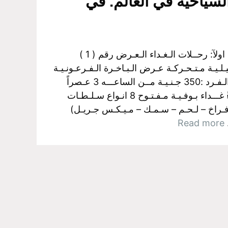
لسياحية في العالم. في
البواخر الفرعونية بالجيزة اولآ: رحــلات الـغـداء الـعـرض رقم ( 1 )
لـيـة مـتـحـركـة عـرض الـبـاخـرة الـفـرعـونـيـة
رحلــــه الغــــداء سـعـر الـفـرد :350 جـنـيـة مــن الساعـــه 3 عـصراً
الـي الـسـاعـــه 5 مـسـاءً غـــداء بـوفـيـة مـفـتـوح 8 انـواع سـلـطـات
فـراخ – لـحـم – سـمـك – مـيـكـس جـريـل)
…
Read more