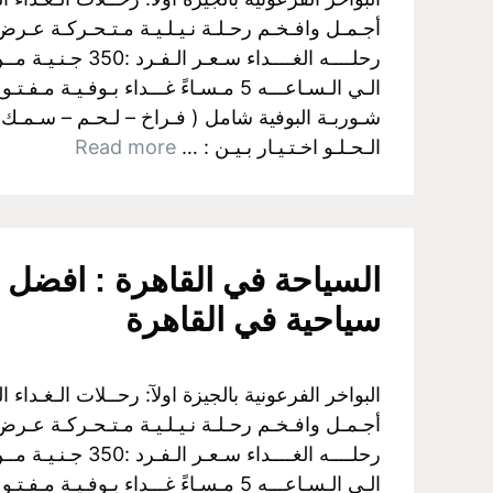
أجـمـل وافـخـم رحـلـة نـيـلـيـة مـتـحـركـة عـرض ا
شـوربـة البوفية شامل ( فـراخ – لـحـم – سـمـك
الـحـلـو اخـتـيـار بـيـن : …
Read more
سياحية في القاهرة
أجـمـل وافـخـم رحـلـة نـيـلـيـة مـتـحـركـة عـرض ا