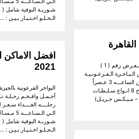
شـوربـة البوفية شامل ( 
الـحـلـو اخـتـيـار بـيـن : 
افضل الاماكن ا
2021
البواخر الفرعونية بالجيزة اولآ: رحــلات الـغـداء الـعـرض رقم ( 1 )
لـبـاخـرة الـفـرعـونـيـة
رحلــــه الغــــداء سـعـر الـفـرد :350 جـنـيـة مــن الساعـــه 3 عـصراً
الـي الـسـاعـــه 5 مـسـاءً غـــداء بـوفـيـة مـفـتـوح 8 انـواع سـلـطـات
أجـمـل وافـخـم رحـلـة نـيـ
 – مـيـكـس جـريـل)
شـوربـة البوفية شامل ( 
الـحـلـو اخـتـيـار بـيـن : 