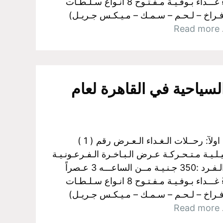
الـي الـسـاعـــه 5 مـسـاءً غـــداء بـوفـيـة مـفـتـوح 8 انـواع سـلـطـات
فـراخ – لـحـم – سـمـك – مـيـكـس جـريـل)
…
Read more
لسياحية في القاهرة لعام
البواخر الفرعونية بالجيزة اولآ: رحــلات الـغـداء الـعـرض رقم ( 1 )
لـيـة مـتـحـركـة عـرض الـبـاخـرة الـفـرعـونـيـة
رحلــــه الغــــداء سـعـر الـفـرد :350 جـنـيـة مــن الساعـــه 3 عـصراً
الـي الـسـاعـــه 5 مـسـاءً غـــداء بـوفـيـة مـفـتـوح 8 انـواع سـلـطـات
فـراخ – لـحـم – سـمـك – مـيـكـس جـريـل)
…
Read more