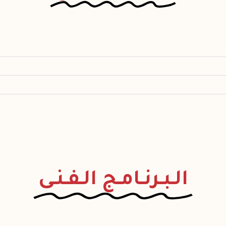
الـبـرنـامـج الـفـنـى