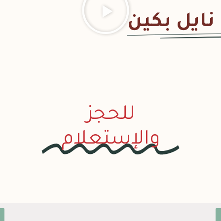
 نايل بكين
للحجز
والإستعلام