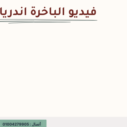
فيديو الباخرة اندريا
أتصال : 01004279905