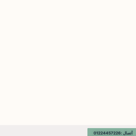
أتصال :01224457226