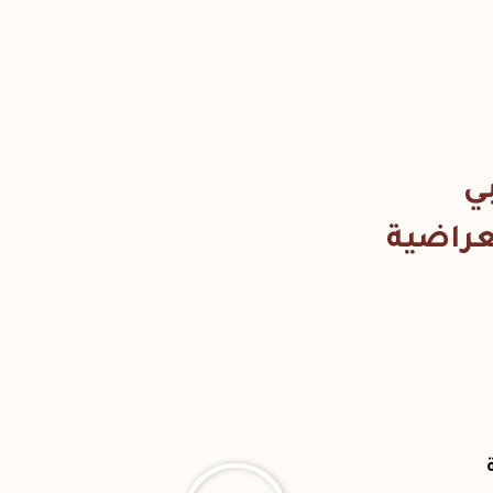
ي
عراضية